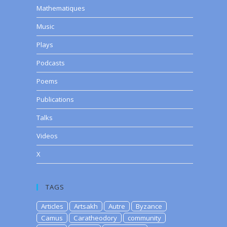
Mathematiques
Music
Plays
Podcasts
Poems
Publications
Talks
Videos
X
TAGS
Articles
Artsakh
Autre
Byzance
Camus
Caratheodory
community