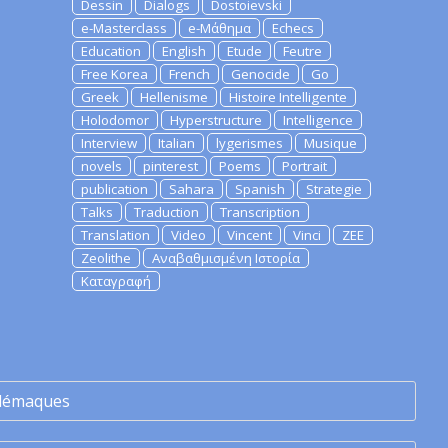
Dessin
Dialogs
Dostoievski
e-Masterclass
e-Μάθημα
Echecs
Education
English
Etude
Feutre
Free Korea
French
Genocide
Go
Greek
Hellenisme
Histoire Intelligente
Holodomor
Hyperstructure
Intelligence
Interview
Italian
lygerismes
Musique
novels
pinterest
Poems
Portrait
publication
Sahara
Spanish
Strategie
Talks
Traduction
Transcription
Translation
Video
Vincent
Vinci
ZEE
Zeolithe
Αναβαθμισμένη Ιστορία
Καταγραφή
lémaques