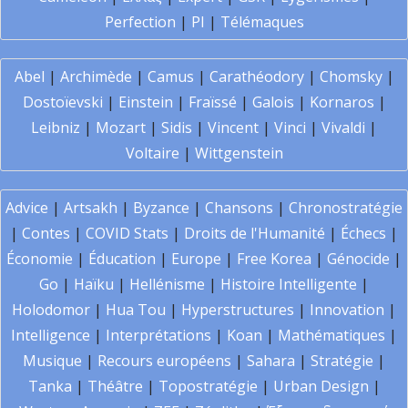
Perfection
|
PI
|
Télémaques
Abel
|
Archimède
|
Camus
|
Carathéodory
|
Chomsky
|
Dostoïevski
|
Einstein
|
Fraïssé
|
Galois
|
Kornaros
|
Leibniz
|
Mozart
|
Sidis
|
Vincent
|
Vinci
|
Vivaldi
|
Voltaire
|
Wittgenstein
Advice
|
Artsakh
|
Byzance
|
Chansons
|
Chronostratégie
|
Contes
|
COVID Stats
|
Droits de l'Humanité
|
Échecs
|
Économie
|
Éducation
|
Europe
|
Free Korea
|
Génocide
|
Go
|
Haïku
|
Hellénisme
|
Histoire Intelligente
|
Holodomor
|
Hua Tou
|
Hyperstructures
|
Innovation
|
Intelligence
|
Interprétations
|
Koan
|
Mathématiques
|
Musique
|
Recours européens
|
Sahara
|
Stratégie
|
Tanka
|
Théâtre
|
Topostratégie
|
Urban Design
|