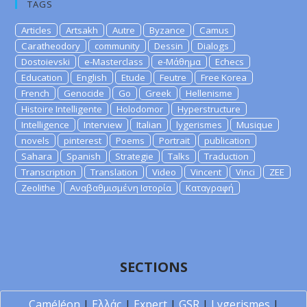
TAGS
Articles
Artsakh
Autre
Byzance
Camus
Caratheodory
community
Dessin
Dialogs
Dostoievski
e-Masterclass
e-Μάθημα
Echecs
Education
English
Etude
Feutre
Free Korea
French
Genocide
Go
Greek
Hellenisme
Histoire Intelligente
Holodomor
Hyperstructure
Intelligence
Interview
Italian
lygerismes
Musique
novels
pinterest
Poems
Portrait
publication
Sahara
Spanish
Strategie
Talks
Traduction
Transcription
Translation
Video
Vincent
Vinci
ZEE
Zeolithe
Αναβαθμισμένη Ιστορία
Καταγραφή
SECTIONS
Caméléon
|
Ελλάς
|
Expert
|
GSR
|
Lygerismes
|