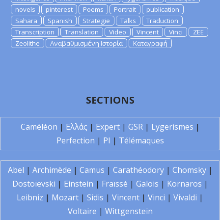
novels
pinterest
Poems
Portrait
publication
Sahara
Spanish
Strategie
Talks
Traduction
Transcription
Translation
Video
Vincent
Vinci
ZEE
Zeolithe
Αναβαθμισμένη Ιστορία
Καταγραφή
SECTIONS
Caméléon
|
Ελλάς
|
Expert
|
GSR
|
Lygerismes
|
Perfection
|
PI
|
Télémaques
Abel
|
Archimède
|
Camus
|
Carathéodory
|
Chomsky
|
Dostoïevski
|
Einstein
|
Fraïssé
|
Galois
|
Kornaros
|
Leibniz
|
Mozart
|
Sidis
|
Vincent
|
Vinci
|
Vivaldi
|
Voltaire
|
Wittgenstein