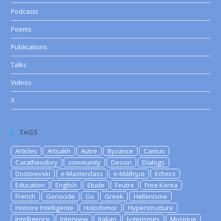
Podcasts
Poems
Publications
Talks
Videos
X
TAGS
Articles
Artsakh
Autre
Byzance
Camus
Caratheodory
community
Dessin
Dialogs
Dostoievski
e-Masterclass
e-Μάθημα
Echecs
Education
English
Etude
Feutre
Free Korea
French
Genocide
Go
Greek
Hellenisme
Histoire Intelligente
Holodomor
Hyperstructure
Intelligence
Interview
Italian
lygerismes
Musique