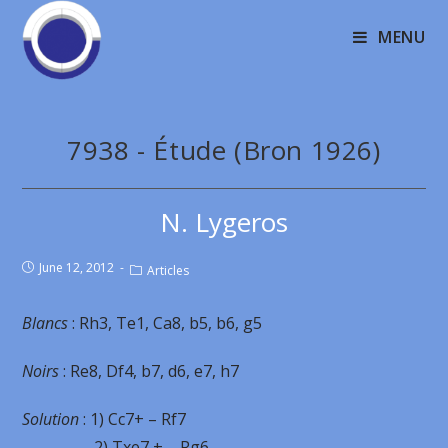
MENU
7938 - Étude (Bron 1926)
N. Lygeros
June 12, 2012
Articles
Blancs
: Rh3, Te1, Ca8, b5, b6, g5
Noirs
: Re8, Df4, b7, d6, e7, h7
Solution
: 1) Cc7+ – Rf7
2) Txe7 + – Rg6