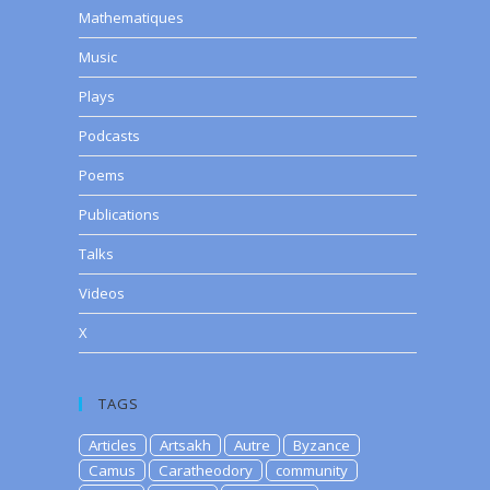
Mathematiques
Music
Plays
Podcasts
Poems
Publications
Talks
Videos
X
TAGS
Articles
Artsakh
Autre
Byzance
Camus
Caratheodory
community