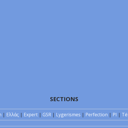
SECTIONS
n
|
Ελλάς
|
Expert
|
GSR
|
Lygerismes
|
Perfection
|
PI
|
Té