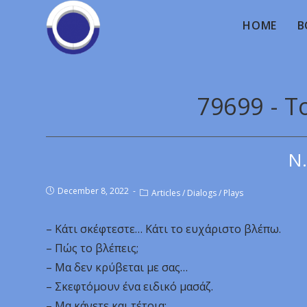
HOME
B
79699 - 
Ν.
December 8, 2022
Articles
/
Dialogs
/
Plays
– Κάτι σκέφτεστε… Κάτι το ευχάριστο βλέπω.
– Πώς το βλέπεις;
– Μα δεν κρύβεται με σας…
– Σκεφτόμουν ένα ειδικό μασάζ.
– Μα κάνετε και τέτοια;