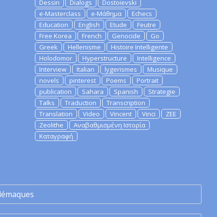
Dessin
Dialogs
Dostoievski
e-Masterclass
e-Μάθημα
Echecs
Education
English
Etude
Feutre
Free Korea
French
Genocide
Go
Greek
Hellenisme
Histoire Intelligente
Holodomor
Hyperstructure
Intelligence
Interview
Italian
lygerismes
Musique
novels
pinterest
Poems
Portrait
publication
Sahara
Spanish
Strategie
Talks
Traduction
Transcription
Translation
Video
Vincent
Vinci
ZEE
Zeolithe
Αναβαθμισμένη Ιστορία
Καταγραφή
lémaques