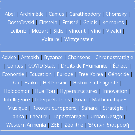
Abel
|
Archimède
|
Camus
|
Carathéodory
|
Chomsky
|
Dostoïevski
|
Einstein
|
Fraïssé
|
Galois
|
Kornaros
|
Leibniz
|
Mozart
|
Sidis
|
Vincent
|
Vinci
|
Vivaldi
|
Voltaire
|
Wittgenstein
Advice
|
Artsakh
|
Byzance
|
Chansons
|
Chronostratégie
|
Contes
|
COVID Stats
|
Droits de l'Humanité
|
Échecs
|
Économie
|
Éducation
|
Europe
|
Free Korea
|
Génocide
|
Go
|
Haïku
|
Hellénisme
|
Histoire Intelligente
|
Holodomor
|
Hua Tou
|
Hyperstructures
|
Innovation
|
Intelligence
|
Interprétations
|
Koan
|
Mathématiques
|
Musique
|
Recours européens
|
Sahara
|
Stratégie
|
Tanka
|
Théâtre
|
Topostratégie
|
Urban Design
|
Western Armenia
|
ZEE
|
Zéolithe
|
Έξυπνη διατροφή