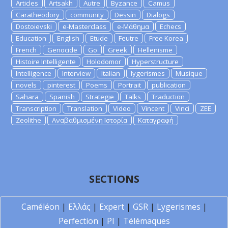
Articles
Artsakh
Autre
Byzance
Camus
Caratheodory
community
Dessin
Dialogs
Dostoievski
e-Masterclass
e-Μάθημα
Echecs
Education
English
Etude
Feutre
Free Korea
French
Genocide
Go
Greek
Hellenisme
Histoire Intelligente
Holodomor
Hyperstructure
Intelligence
Interview
Italian
lygerismes
Musique
novels
pinterest
Poems
Portrait
publication
Sahara
Spanish
Strategie
Talks
Traduction
Transcription
Translation
Video
Vincent
Vinci
ZEE
Zeolithe
Αναβαθμισμένη Ιστορία
Καταγραφή
SECTIONS
Caméléon
|
Ελλάς
|
Expert
|
GSR
|
Lygerismes
|
Perfection
|
PI
|
Télémaques