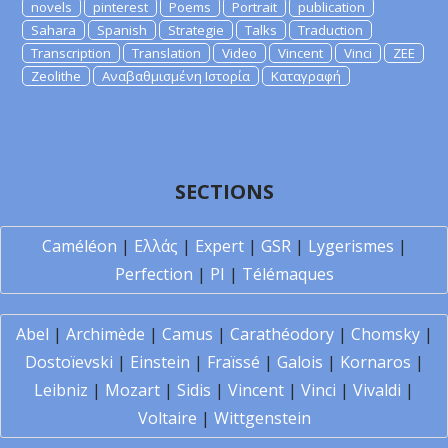
novels
pinterest
Poems
Portrait
publication
Sahara
Spanish
Strategie
Talks
Traduction
Transcription
Translation
Video
Vincent
Vinci
ZEE
Zeolithe
Αναβαθμισμένη Ιστορία
Καταγραφή
SECTIONS
Caméléon
|
Ελλάς
|
Expert
|
GSR
|
Lygerismes
|
Perfection
|
PI
|
Télémaques
Abel
|
Archimède
|
Camus
|
Carathéodory
|
Chomsky
|
Dostoïevski
|
Einstein
|
Fraïssé
|
Galois
|
Kornaros
|
Leibniz
|
Mozart
|
Sidis
|
Vincent
|
Vinci
|
Vivaldi
|
Voltaire
|
Wittgenstein