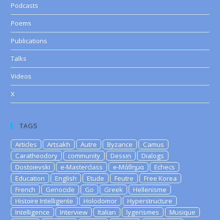
Podcasts
Poems
Publications
Talks
Videos
X
TAGS
Articles
Artsakh
Autre
Byzance
Camus
Caratheodory
community
Dessin
Dialogs
Dostoievski
e-Masterclass
e-Μάθημα
Echecs
Education
English
Etude
Feutre
Free Korea
French
Genocide
Go
Greek
Hellenisme
Histoire Intelligente
Holodomor
Hyperstructure
Intelligence
Interview
Italian
lygerismes
Musique