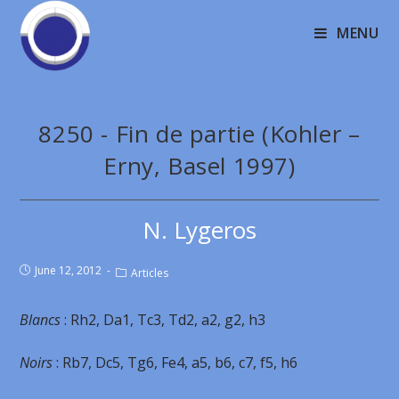
MENU
8250 - Fin de partie (Kohler –
Erny, Basel 1997)
N. Lygeros
June 12, 2012
Articles
Blancs
: Rh2, Da1, Tc3, Td2, a2, g2, h3
Noirs
: Rb7, Dc5, Tg6, Fe4, a5, b6, c7, f5, h6