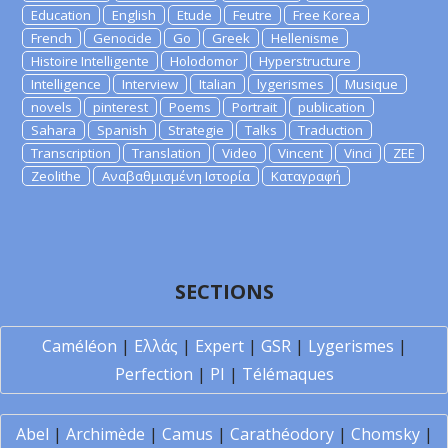
Education
English
Etude
Feutre
Free Korea
French
Genocide
Go
Greek
Hellenisme
Histoire Intelligente
Holodomor
Hyperstructure
Intelligence
Interview
Italian
lygerismes
Musique
novels
pinterest
Poems
Portrait
publication
Sahara
Spanish
Strategie
Talks
Traduction
Transcription
Translation
Video
Vincent
Vinci
ZEE
Zeolithe
Αναβαθμισμένη Ιστορία
Καταγραφή
SECTIONS
Caméléon
|
Ελλάς
|
Expert
|
GSR
|
Lygerismes
|
Perfection
|
PI
|
Télémaques
Abel
|
Archimède
|
Camus
|
Carathéodory
|
Chomsky
|