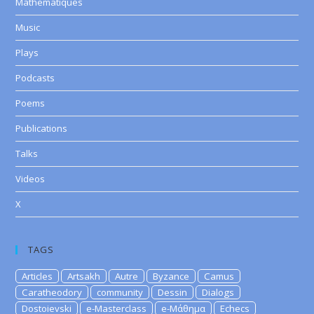
Mathematiques
Music
Plays
Podcasts
Poems
Publications
Talks
Videos
X
TAGS
Articles
Artsakh
Autre
Byzance
Camus
Caratheodory
community
Dessin
Dialogs
Dostoievski
e-Masterclass
e-Μάθημα
Echecs