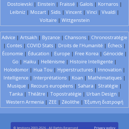
Dostoïevski
|
Einstein
|
Fraïssé
|
Galois
|
Kornaros
|
Leibniz
|
Mozart
|
Sidis
|
Vincent
|
Vinci
|
Vivaldi
|
Voltaire
|
Wittgenstein
Advice
|
Artsakh
|
Byzance
|
Chansons
|
Chronostratégie
|
Contes
|
COVID Stats
|
Droits de l'Humanité
|
Échecs
|
Économie
|
Éducation
|
Europe
|
Free Korea
|
Génocide
|
Go
|
Haïku
|
Hellénisme
|
Histoire Intelligente
|
Holodomor
|
Hua Tou
|
Hyperstructures
|
Innovation
|
Intelligence
|
Interprétations
|
Koan
|
Mathématiques
|
Musique
|
Recours européens
|
Sahara
|
Stratégie
|
Tanka
|
Théâtre
|
Topostratégie
|
Urban Design
|
Western Armenia
|
ZEE
|
Zéolithe
|
Έξυπνη διατροφή
© Ignitions 2003-2026 - All Rights Reserved
Privacy policy