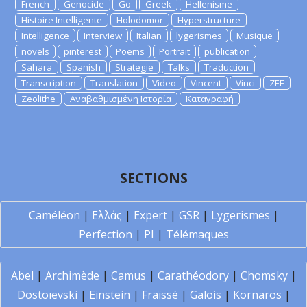
French
Genocide
Go
Greek
Hellenisme
Histoire Intelligente
Holodomor
Hyperstructure
Intelligence
Interview
Italian
lygerismes
Musique
novels
pinterest
Poems
Portrait
publication
Sahara
Spanish
Strategie
Talks
Traduction
Transcription
Translation
Video
Vincent
Vinci
ZEE
Zeolithe
Αναβαθμισμένη Ιστορία
Καταγραφή
SECTIONS
Caméléon
|
Ελλάς
|
Expert
|
GSR
|
Lygerismes
|
Perfection
|
PI
|
Télémaques
Abel
|
Archimède
|
Camus
|
Carathéodory
|
Chomsky
|
Dostoïevski
|
Einstein
|
Fraïssé
|
Galois
|
Kornaros
|