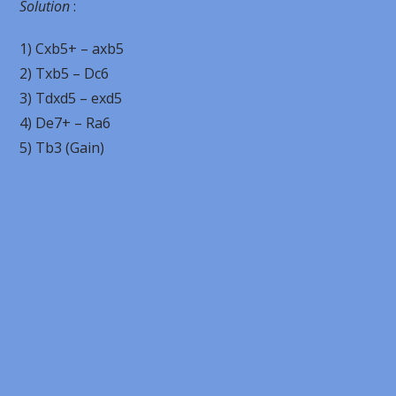
Solution
:
1) Cxb5+ – axb5
2) Txb5 – Dc6
3) Tdxd5 – exd5
4) De7+ – Ra6
5) Tb3 (Gain)