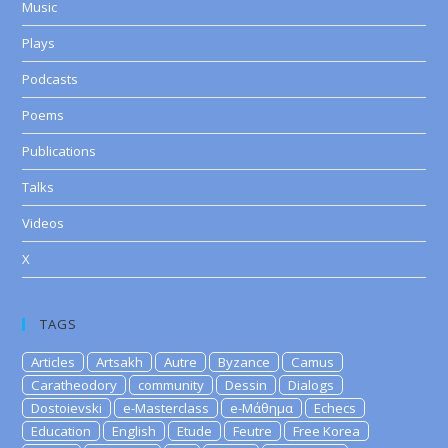
Music
Plays
Podcasts
Poems
Publications
Talks
Videos
X
TAGS
Articles
Artsakh
Autre
Byzance
Camus
Caratheodory
community
Dessin
Dialogs
Dostoievski
e-Masterclass
e-Μάθημα
Echecs
Education
English
Etude
Feutre
Free Korea