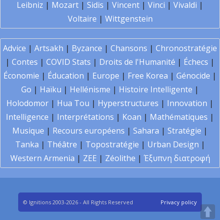
Leibniz
|
Mozart
|
Sidis
|
Vincent
|
Vinci
|
Vivaldi
|
Voltaire
|
Wittgenstein
Advice
|
Artsakh
|
Byzance
|
Chansons
|
Chronostratégie
|
Contes
|
COVID Stats
|
Droits de l'Humanité
|
Échecs
|
Économie
|
Éducation
|
Europe
|
Free Korea
|
Génocide
|
Go
|
Haïku
|
Hellénisme
|
Histoire Intelligente
|
Holodomor
|
Hua Tou
|
Hyperstructures
|
Innovation
|
Intelligence
|
Interprétations
|
Koan
|
Mathématiques
|
Musique
|
Recours européens
|
Sahara
|
Stratégie
|
Tanka
|
Théâtre
|
Topostratégie
|
Urban Design
|
Western Armenia
|
ZEE
|
Zéolithe
|
Έξυπνη διατροφή
© Ignitions 2003-2026 - All Rights Reserved
Privacy policy