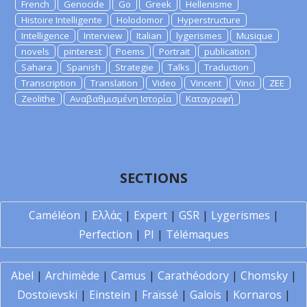
French
Genocide
Go
Greek
Hellenisme
Histoire Intelligente
Holodomor
Hyperstructure
Intelligence
Interview
Italian
lygerismes
Musique
novels
pinterest
Poems
Portrait
publication
Sahara
Spanish
Strategie
Talks
Traduction
Transcription
Translation
Video
Vincent
Vinci
ZEE
Zeolithe
Αναβαθμισμένη Ιστορία
Καταγραφή
SECTIONS
Caméléon
|
Ελλάς
|
Expert
|
GSR
|
Lygerismes
|
Perfection
|
PI
|
Télémaques
Abel
|
Archimède
|
Camus
|
Carathéodory
|
Chomsky
|
Dostoïevski
|
Einstein
|
Fraïssé
|
Galois
|
Kornaros
|