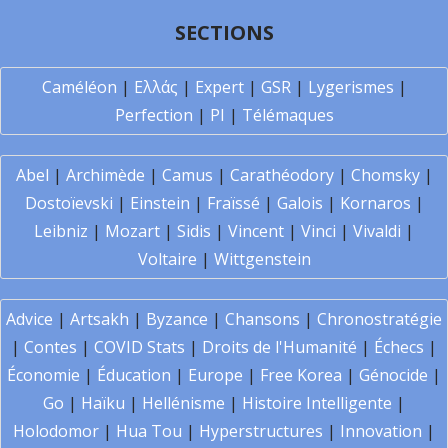
SECTIONS
Caméléon
|
Ελλάς
|
Expert
|
GSR
|
Lygerismes
|
Perfection
|
PI
|
Télémaques
Abel
|
Archimède
|
Camus
|
Carathéodory
|
Chomsky
|
Dostoïevski
|
Einstein
|
Fraïssé
|
Galois
|
Kornaros
|
Leibniz
|
Mozart
|
Sidis
|
Vincent
|
Vinci
|
Vivaldi
|
Voltaire
|
Wittgenstein
Advice
|
Artsakh
|
Byzance
|
Chansons
|
Chronostratégie
|
Contes
|
COVID Stats
|
Droits de l'Humanité
|
Échecs
|
Économie
|
Éducation
|
Europe
|
Free Korea
|
Génocide
|
Go
|
Haïku
|
Hellénisme
|
Histoire Intelligente
|
Holodomor
|
Hua Tou
|
Hyperstructures
|
Innovation
|