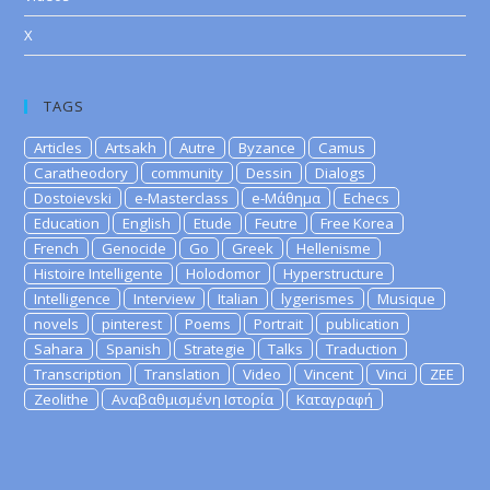
X
TAGS
Articles
Artsakh
Autre
Byzance
Camus
Caratheodory
community
Dessin
Dialogs
Dostoievski
e-Masterclass
e-Μάθημα
Echecs
Education
English
Etude
Feutre
Free Korea
French
Genocide
Go
Greek
Hellenisme
Histoire Intelligente
Holodomor
Hyperstructure
Intelligence
Interview
Italian
lygerismes
Musique
novels
pinterest
Poems
Portrait
publication
Sahara
Spanish
Strategie
Talks
Traduction
Transcription
Translation
Video
Vincent
Vinci
ZEE
Zeolithe
Αναβαθμισμένη Ιστορία
Καταγραφή