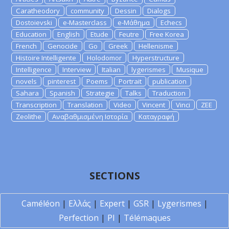
Caratheodory
community
Dessin
Dialogs
Dostoievski
e-Masterclass
e-Μάθημα
Echecs
Education
English
Etude
Feutre
Free Korea
French
Genocide
Go
Greek
Hellenisme
Histoire Intelligente
Holodomor
Hyperstructure
Intelligence
Interview
Italian
lygerismes
Musique
novels
pinterest
Poems
Portrait
publication
Sahara
Spanish
Strategie
Talks
Traduction
Transcription
Translation
Video
Vincent
Vinci
ZEE
Zeolithe
Αναβαθμισμένη Ιστορία
Καταγραφή
SECTIONS
Caméléon
|
Ελλάς
|
Expert
|
GSR
|
Lygerismes
|
Perfection
|
PI
|
Télémaques