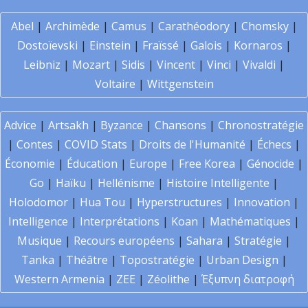
Abel
|
Archimède
|
Camus
|
Carathéodory
|
Chomsky
|
Dostoïevski
|
Einstein
|
Fraïssé
|
Galois
|
Kornaros
|
Leibniz
|
Mozart
|
Sidis
|
Vincent
|
Vinci
|
Vivaldi
|
Voltaire
|
Wittgenstein
Advice
|
Artsakh
|
Byzance
|
Chansons
|
Chronostratégie
|
Contes
|
COVID Stats
|
Droits de l'Humanité
|
Échecs
|
Économie
|
Éducation
|
Europe
|
Free Korea
|
Génocide
|
Go
|
Haïku
|
Hellénisme
|
Histoire Intelligente
|
Holodomor
|
Hua Tou
|
Hyperstructures
|
Innovation
|
Intelligence
|
Interprétations
|
Koan
|
Mathématiques
|
Musique
|
Recours européens
|
Sahara
|
Stratégie
|
Tanka
|
Théâtre
|
Topostratégie
|
Urban Design
|
Western Armenia
|
ZEE
|
Zéolithe
|
Έξυπνη διατροφή