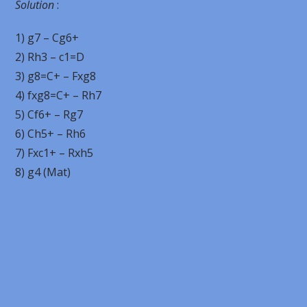
Solution
:
1) g7 – Cg6+
2) Rh3 – c1=D
3) g8=C+ – Fxg8
4) fxg8=C+ – Rh7
5) Cf6+ – Rg7
6) Ch5+ – Rh6
7) Fxc1+ – Rxh5
8) g4 (Mat)