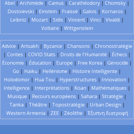
Abel
|
Archimède
|
Camus
|
Carathéodory
|
Chomsky
|
Dostoïevski
|
Einstein
|
Fraïssé
|
Galois
|
Kornaros
|
Leibniz
|
Mozart
|
Sidis
|
Vincent
|
Vinci
|
Vivaldi
|
Voltaire
|
Wittgenstein
Advice
|
Artsakh
|
Byzance
|
Chansons
|
Chronostratégie
|
Contes
|
COVID Stats
|
Droits de l'Humanité
|
Échecs
|
Économie
|
Éducation
|
Europe
|
Free Korea
|
Génocide
|
Go
|
Haïku
|
Hellénisme
|
Histoire Intelligente
|
Holodomor
|
Hua Tou
|
Hyperstructures
|
Innovation
|
Intelligence
|
Interprétations
|
Koan
|
Mathématiques
|
Musique
|
Recours européens
|
Sahara
|
Stratégie
|
Tanka
|
Théâtre
|
Topostratégie
|
Urban Design
|
Western Armenia
|
ZEE
|
Zéolithe
|
Έξυπνη διατροφή