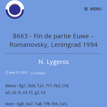
MENU
8663 - Fin de partie Euwe –
Romanovsky, Leningrad 1994
N. Lygeros
June 13, 2012
Articles
Blancs
: Rg1, Dd4, Ta1, Tf1, Fb2, Cf4,
a2, c4, c5, e3, f2, g2, h2
Noirs
: Rg8, De7, Ta8, Tf8, Fh5, Ce5,