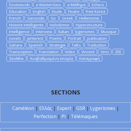
Dostoievski
e-Masterclass
e-Μάθημα
Echecs
Education
English
Etude
Feutre
Free Korea
French
Genocide
Go
Greek
Hellenisme
Histoire Intelligente
Holodomor
Hyperstructure
Intelligence
Interview
Italian
lygerismes
Musique
novels
pinterest
Poems
Portrait
publication
Sahara
Spanish
Strategie
Talks
Traduction
Transcription
Translation
Video
Vincent
Vinci
ZEE
Zeolithe
Αναβαθμισμένη Ιστορία
Καταγραφή
SECTIONS
Caméléon
|
Ελλάς
|
Expert
|
GSR
|
Lygerismes
|
Perfection
|
PI
|
Télémaques