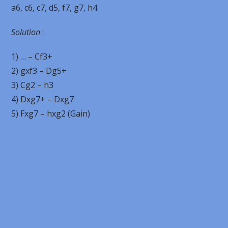
a6, c6, c7, d5, f7, g7, h4
Solution
:
1) … – Cf3+
2) gxf3 – Dg5+
3) Cg2 – h3
4) Dxg7+ – Dxg7
5) Fxg7 – hxg2 (Gain)