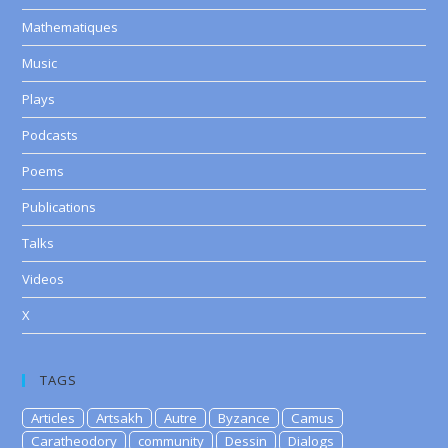
Mathematiques
Music
Plays
Podcasts
Poems
Publications
Talks
Videos
X
TAGS
Articles
Artsakh
Autre
Byzance
Camus
Caratheodory
community
Dessin
Dialogs