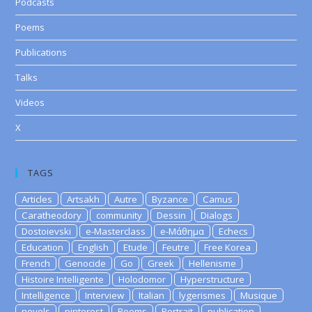
Podcasts
Poems
Publications
Talks
Videos
X
TAGS
Articles
Artsakh
Autre
Byzance
Camus
Caratheodory
community
Dessin
Dialogs
Dostoievski
e-Masterclass
e-Μάθημα
Echecs
Education
English
Etude
Feutre
Free Korea
French
Genocide
Go
Greek
Hellenisme
Histoire Intelligente
Holodomor
Hyperstructure
Intelligence
Interview
Italian
lygerismes
Musique
novels
pinterest
Poems
Portrait
publication