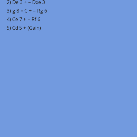
2) De 3 + – Dxe 3
3) g 8 = C + – Rg 6
4) Ce 7 + – Rf 6
5) Cd 5 + (Gain)