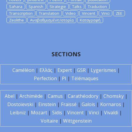
Sahara
Spanish
Strategie
Talks
Traduction
Transcription
Translation
Video
Vincent
Vinci
ZEE
Zeolithe
Αναβαθμισμένη Ιστορία
Καταγραφή
SECTIONS
Caméléon
|
Ελλάς
|
Expert
|
GSR
|
Lygerismes
|
Perfection
|
PI
|
Télémaques
Abel
|
Archimède
|
Camus
|
Carathéodory
|
Chomsky
|
Dostoïevski
|
Einstein
|
Fraïssé
|
Galois
|
Kornaros
|
Leibniz
|
Mozart
|
Sidis
|
Vincent
|
Vinci
|
Vivaldi
|
Voltaire
|
Wittgenstein