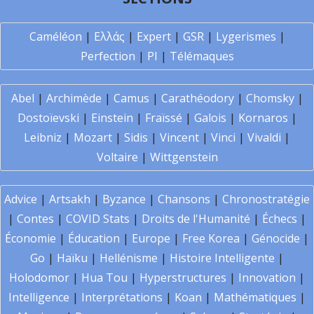
Caméléon
|
Ελλάς
|
Expert
|
GSR
|
Lygerismes
|
Perfection
|
PI
|
Télémaques
Abel
|
Archimède
|
Camus
|
Carathéodory
|
Chomsky
|
Dostoïevski
|
Einstein
|
Fraïssé
|
Galois
|
Kornaros
|
Leibniz
|
Mozart
|
Sidis
|
Vincent
|
Vinci
|
Vivaldi
|
Voltaire
|
Wittgenstein
Advice
|
Artsakh
|
Byzance
|
Chansons
|
Chronostratégie
|
Contes
|
COVID Stats
|
Droits de l'Humanité
|
Échecs
|
Économie
|
Éducation
|
Europe
|
Free Korea
|
Génocide
|
Go
|
Haïku
|
Hellénisme
|
Histoire Intelligente
|
Holodomor
|
Hua Tou
|
Hyperstructures
|
Innovation
|
Intelligence
|
Interprétations
|
Koan
|
Mathématiques
|