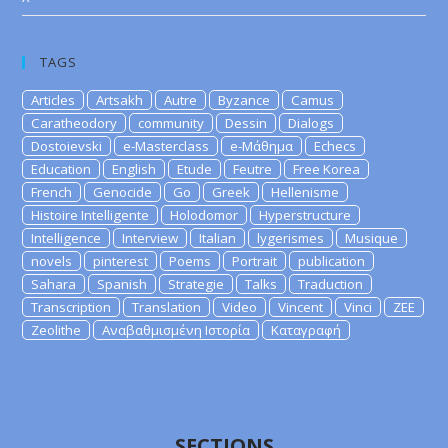
TAGS
Articles
Artsakh
Autre
Byzance
Camus
Caratheodory
community
Dessin
Dialogs
Dostoievski
e-Masterclass
e-Μάθημα
Echecs
Education
English
Etude
Feutre
Free Korea
French
Genocide
Go
Greek
Hellenisme
Histoire Intelligente
Holodomor
Hyperstructure
Intelligence
Interview
Italian
lygerismes
Musique
novels
pinterest
Poems
Portrait
publication
Sahara
Spanish
Strategie
Talks
Traduction
Transcription
Translation
Video
Vincent
Vinci
ZEE
Zeolithe
Αναβαθμισμένη Ιστορία
Καταγραφή
SECTIONS