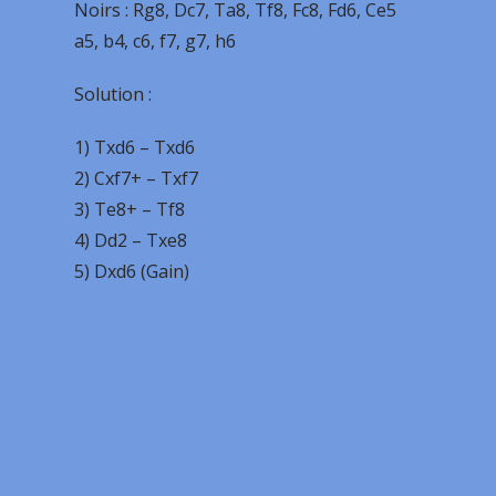
Noirs : Rg8, Dc7, Ta8, Tf8, Fc8, Fd6, Ce5
a5, b4, c6, f7, g7, h6
Solution :
1) Txd6 – Txd6
2) Cxf7+ – Txf7
3) Te8+ – Tf8
4) Dd2 – Txe8
5) Dxd6 (Gain)