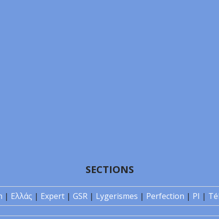
SECTIONS
n
|
Ελλάς
|
Expert
|
GSR
|
Lygerismes
|
Perfection
|
PI
|
Té