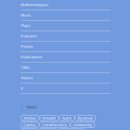
Mathematiques
Music
Plays
Podcasts
Poems
Publications
Talks
Videos
X
TAGS
Articles
Artsakh
Autre
Byzance
Camus
Caratheodory
community