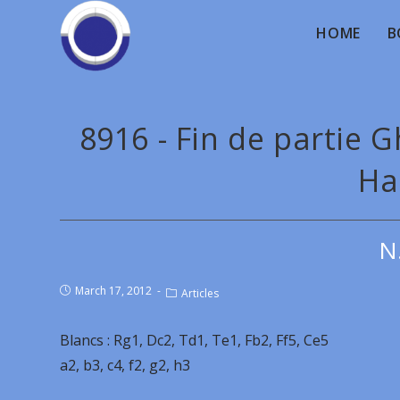
HOME
B
8916 - Fin de partie 
Ha
N
March 17, 2012
Articles
Blancs : Rg1, Dc2, Td1, Te1, Fb2, Ff5, Ce5
a2, b3, c4, f2, g2, h3