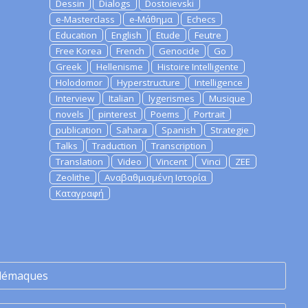
Dessin
Dialogs
Dostoievski
e-Masterclass
e-Μάθημα
Echecs
Education
English
Etude
Feutre
Free Korea
French
Genocide
Go
Greek
Hellenisme
Histoire Intelligente
Holodomor
Hyperstructure
Intelligence
Interview
Italian
lygerismes
Musique
novels
pinterest
Poems
Portrait
publication
Sahara
Spanish
Strategie
Talks
Traduction
Transcription
Translation
Video
Vincent
Vinci
ZEE
Zeolithe
Αναβαθμισμένη Ιστορία
Καταγραφή
lémaques