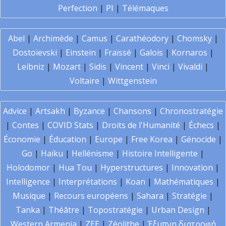
Perfection
|
PI
|
Télémaques
Abel
|
Archimède
|
Camus
|
Carathéodory
|
Chomsky
|
Dostoïevski
|
Einstein
|
Fraïssé
|
Galois
|
Kornaros
|
Leibniz
|
Mozart
|
Sidis
|
Vincent
|
Vinci
|
Vivaldi
|
Voltaire
|
Wittgenstein
Advice
|
Artsakh
|
Byzance
|
Chansons
|
Chronostratégie
|
Contes
|
COVID Stats
|
Droits de l'Humanité
|
Échecs
|
Économie
|
Éducation
|
Europe
|
Free Korea
|
Génocide
|
Go
|
Haïku
|
Hellénisme
|
Histoire Intelligente
|
Holodomor
|
Hua Tou
|
Hyperstructures
|
Innovation
|
Intelligence
|
Interprétations
|
Koan
|
Mathématiques
|
Musique
|
Recours européens
|
Sahara
|
Stratégie
|
Tanka
|
Théâtre
|
Topostratégie
|
Urban Design
|
Western Armenia
|
ZEE
|
Zéolithe
|
Έξυπνη διατροφή