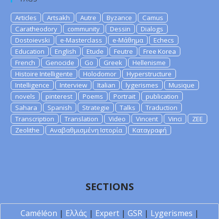
Articles
Artsakh
Autre
Byzance
Camus
Caratheodory
community
Dessin
Dialogs
Dostoievski
e-Masterclass
e-Μάθημα
Echecs
Education
English
Etude
Feutre
Free Korea
French
Genocide
Go
Greek
Hellenisme
Histoire Intelligente
Holodomor
Hyperstructure
Intelligence
Interview
Italian
lygerismes
Musique
novels
pinterest
Poems
Portrait
publication
Sahara
Spanish
Strategie
Talks
Traduction
Transcription
Translation
Video
Vincent
Vinci
ZEE
Zeolithe
Αναβαθμισμένη Ιστορία
Καταγραφή
SECTIONS
Caméléon
|
Ελλάς
|
Expert
|
GSR
|
Lygerismes
|