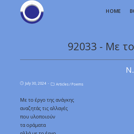
HOME
B
92033 - Με τ
Ν.
July 30, 2024
Articles
/
Poems
Με το έργο της ανάγκης
αναζητάς τις αλλαγές
που υλοποιούν
τα οράματα
αλλά με το έργο