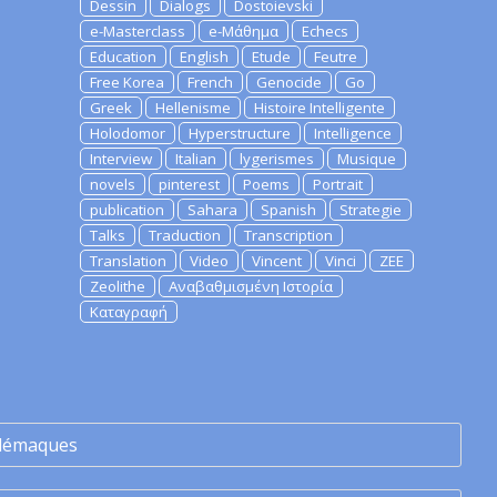
Dessin
Dialogs
Dostoievski
e-Masterclass
e-Μάθημα
Echecs
Education
English
Etude
Feutre
Free Korea
French
Genocide
Go
Greek
Hellenisme
Histoire Intelligente
Holodomor
Hyperstructure
Intelligence
Interview
Italian
lygerismes
Musique
novels
pinterest
Poems
Portrait
publication
Sahara
Spanish
Strategie
Talks
Traduction
Transcription
Translation
Video
Vincent
Vinci
ZEE
Zeolithe
Αναβαθμισμένη Ιστορία
Καταγραφή
lémaques