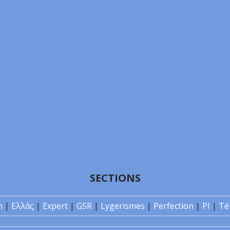
SECTIONS
n
|
Ελλάς
|
Expert
|
GSR
|
Lygerismes
|
Perfection
|
PI
|
Té