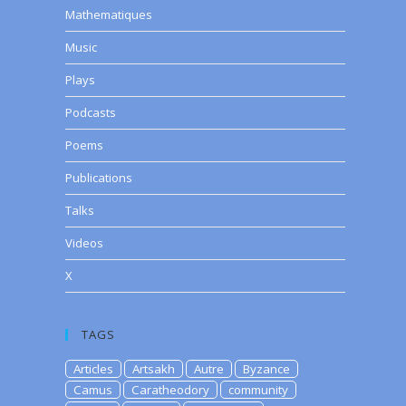
Mathematiques
Music
Plays
Podcasts
Poems
Publications
Talks
Videos
X
TAGS
Articles
Artsakh
Autre
Byzance
Camus
Caratheodory
community