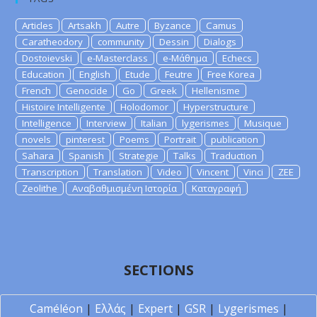
Articles
Artsakh
Autre
Byzance
Camus
Caratheodory
community
Dessin
Dialogs
Dostoievski
e-Masterclass
e-Μάθημα
Echecs
Education
English
Etude
Feutre
Free Korea
French
Genocide
Go
Greek
Hellenisme
Histoire Intelligente
Holodomor
Hyperstructure
Intelligence
Interview
Italian
lygerismes
Musique
novels
pinterest
Poems
Portrait
publication
Sahara
Spanish
Strategie
Talks
Traduction
Transcription
Translation
Video
Vincent
Vinci
ZEE
Zeolithe
Αναβαθμισμένη Ιστορία
Καταγραφή
SECTIONS
Caméléon
|
Ελλάς
|
Expert
|
GSR
|
Lygerismes
|