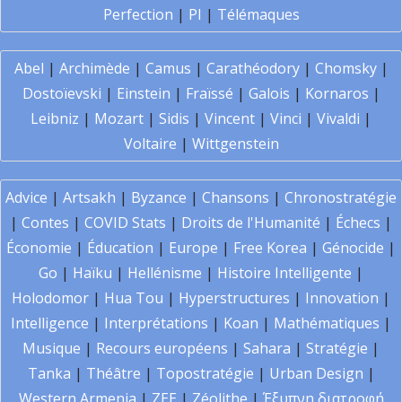
Perfection
|
PI
|
Télémaques
Abel
|
Archimède
|
Camus
|
Carathéodory
|
Chomsky
|
Dostoïevski
|
Einstein
|
Fraïssé
|
Galois
|
Kornaros
|
Leibniz
|
Mozart
|
Sidis
|
Vincent
|
Vinci
|
Vivaldi
|
Voltaire
|
Wittgenstein
Advice
|
Artsakh
|
Byzance
|
Chansons
|
Chronostratégie
|
Contes
|
COVID Stats
|
Droits de l'Humanité
|
Échecs
|
Économie
|
Éducation
|
Europe
|
Free Korea
|
Génocide
|
Go
|
Haïku
|
Hellénisme
|
Histoire Intelligente
|
Holodomor
|
Hua Tou
|
Hyperstructures
|
Innovation
|
Intelligence
|
Interprétations
|
Koan
|
Mathématiques
|
Musique
|
Recours européens
|
Sahara
|
Stratégie
|
Tanka
|
Théâtre
|
Topostratégie
|
Urban Design
|
Western Armenia
|
ZEE
|
Zéolithe
|
Έξυπνη διατροφή