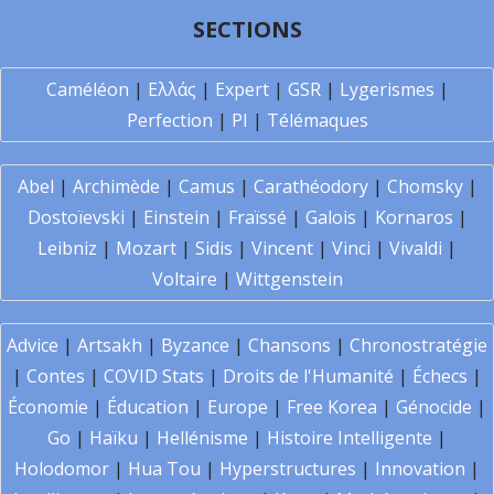
SECTIONS
Caméléon
|
Ελλάς
|
Expert
|
GSR
|
Lygerismes
|
Perfection
|
PI
|
Télémaques
Abel
|
Archimède
|
Camus
|
Carathéodory
|
Chomsky
|
Dostoïevski
|
Einstein
|
Fraïssé
|
Galois
|
Kornaros
|
Leibniz
|
Mozart
|
Sidis
|
Vincent
|
Vinci
|
Vivaldi
|
Voltaire
|
Wittgenstein
Advice
|
Artsakh
|
Byzance
|
Chansons
|
Chronostratégie
|
Contes
|
COVID Stats
|
Droits de l'Humanité
|
Échecs
|
Économie
|
Éducation
|
Europe
|
Free Korea
|
Génocide
|
Go
|
Haïku
|
Hellénisme
|
Histoire Intelligente
|
Holodomor
|
Hua Tou
|
Hyperstructures
|
Innovation
|