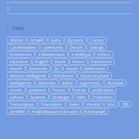
X
TAGS
Articles
Artsakh
Autre
Byzance
Camus
Caratheodory
community
Dessin
Dialogs
Dostoievski
e-Masterclass
e-Μάθημα
Echecs
Education
English
Etude
Feutre
Free Korea
French
Genocide
Go
Greek
Hellenisme
Histoire Intelligente
Holodomor
Hyperstructure
Intelligence
Interview
Italian
lygerismes
Musique
novels
pinterest
Poems
Portrait
publication
Sahara
Spanish
Strategie
Talks
Traduction
Transcription
Translation
Video
Vincent
Vinci
ZEE
Zeolithe
Αναβαθμισμένη Ιστορία
Καταγραφή