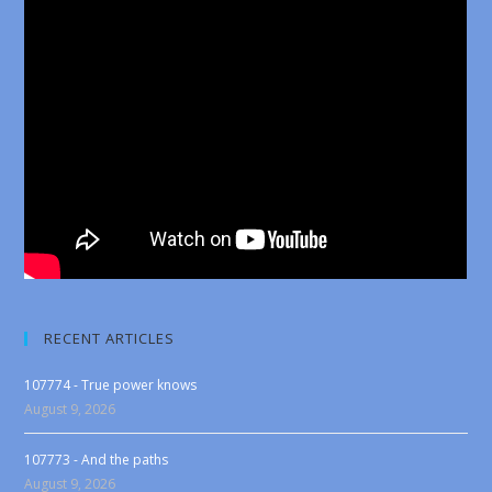
RECENT ARTICLES
107774 - True power knows
August 9, 2026
107773 - And the paths
August 9, 2026