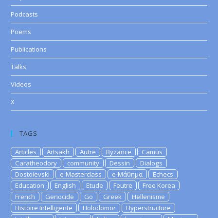
Podcasts
Poems
Publications
Talks
Videos
X
TAGS
Articles
Artsakh
Autre
Byzance
Camus
Caratheodory
community
Dessin
Dialogs
Dostoievski
e-Masterclass
e-Μάθημα
Echecs
Education
English
Etude
Feutre
Free Korea
French
Genocide
Go
Greek
Hellenisme
Histoire Intelligente
Holodomor
Hyperstructure