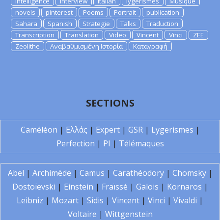
Intelligence
Interview
Italian
lygerismes
Musique
novels
pinterest
Poems
Portrait
publication
Sahara
Spanish
Strategie
Talks
Traduction
Transcription
Translation
Video
Vincent
Vinci
ZEE
Zeolithe
Αναβαθμισμένη Ιστορία
Καταγραφή
SECTIONS
Caméléon
|
Ελλάς
|
Expert
|
GSR
|
Lygerismes
|
Perfection
|
PI
|
Télémaques
Abel
|
Archimède
|
Camus
|
Carathéodory
|
Chomsky
|
Dostoïevski
|
Einstein
|
Fraïssé
|
Galois
|
Kornaros
|
Leibniz
|
Mozart
|
Sidis
|
Vincent
|
Vinci
|
Vivaldi
|
Voltaire
|
Wittgenstein