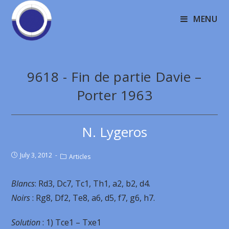
MENU
9618 - Fin de partie Davie –
Porter 1963
N. Lygeros
July 3, 2012
Articles
Blancs
: Rd3, Dc7, Tc1, Th1, a2, b2, d4.
Noirs
: Rg8, Df2, Te8, a6, d5, f7, g6, h7.
Solution
: 1) Tce1 – Txe1