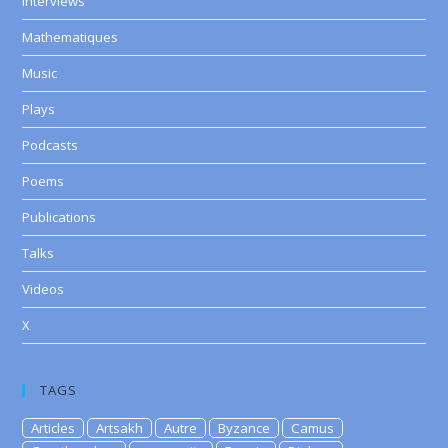
Interviews
Mathematiques
Music
Plays
Podcasts
Poems
Publications
Talks
Videos
X
TAGS
Articles
Artsakh
Autre
Byzance
Camus