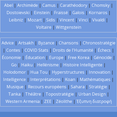
Abel
|
Archimède
|
Camus
|
Carathéodory
|
Chomsky
|
Dostoïevski
|
Einstein
|
Fraïssé
|
Galois
|
Kornaros
|
Leibniz
|
Mozart
|
Sidis
|
Vincent
|
Vinci
|
Vivaldi
|
Voltaire
|
Wittgenstein
Advice
|
Artsakh
|
Byzance
|
Chansons
|
Chronostratégie
|
Contes
|
COVID Stats
|
Droits de l'Humanité
|
Échecs
|
Économie
|
Éducation
|
Europe
|
Free Korea
|
Génocide
|
Go
|
Haïku
|
Hellénisme
|
Histoire Intelligente
|
Holodomor
|
Hua Tou
|
Hyperstructures
|
Innovation
|
Intelligence
|
Interprétations
|
Koan
|
Mathématiques
|
Musique
|
Recours européens
|
Sahara
|
Stratégie
|
Tanka
|
Théâtre
|
Topostratégie
|
Urban Design
|
Western Armenia
|
ZEE
|
Zéolithe
|
Έξυπνη διατροφή