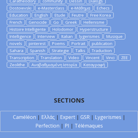
Caratheodory
community
Dessin
Dialogs
Dostoievski
e-Masterclass
e-Μάθημα
Echecs
Education
English
Etude
Feutre
Free Korea
French
Genocide
Go
Greek
Hellenisme
Histoire Intelligente
Holodomor
Hyperstructure
Intelligence
Interview
Italian
lygerismes
Musique
novels
pinterest
Poems
Portrait
publication
Sahara
Spanish
Strategie
Talks
Traduction
Transcription
Translation
Video
Vincent
Vinci
ZEE
Zeolithe
Αναβαθμισμένη Ιστορία
Καταγραφή
SECTIONS
Caméléon
|
Ελλάς
|
Expert
|
GSR
|
Lygerismes
|
Perfection
|
PI
|
Télémaques