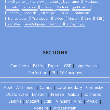
Intelligence
Interview
Italian
lygerismes
Musique
novels
pinterest
Poems
Portrait
publication
Sahara
Spanish
Strategie
Talks
Traduction
Transcription
Translation
Video
Vincent
Vinci
ZEE
Zeolithe
Αναβαθμισμένη Ιστορία
Καταγραφή
SECTIONS
Caméléon
|
Ελλάς
|
Expert
|
GSR
|
Lygerismes
|
Perfection
|
PI
|
Télémaques
Abel
|
Archimède
|
Camus
|
Carathéodory
|
Chomsky
|
Dostoïevski
|
Einstein
|
Fraïssé
|
Galois
|
Kornaros
|
Leibniz
|
Mozart
|
Sidis
|
Vincent
|
Vinci
|
Vivaldi
|
Voltaire
|
Wittgenstein