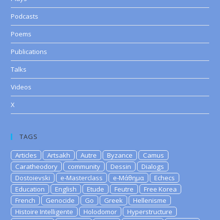
Podcasts
Poems
Publications
Talks
Videos
X
TAGS
Articles
Artsakh
Autre
Byzance
Camus
Caratheodory
community
Dessin
Dialogs
Dostoievski
e-Masterclass
e-Μάθημα
Echecs
Education
English
Etude
Feutre
Free Korea
French
Genocide
Go
Greek
Hellenisme
Histoire Intelligente
Holodomor
Hyperstructure