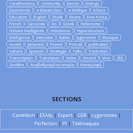
Caratheodory
community
Dessin
Dialogs
Dostoievski
e-Masterclass
e-Μάθημα
Echecs
Education
English
Etude
Feutre
Free Korea
French
Genocide
Go
Greek
Hellenisme
Histoire Intelligente
Holodomor
Hyperstructure
Intelligence
Interview
Italian
lygerismes
Musique
novels
pinterest
Poems
Portrait
publication
Sahara
Spanish
Strategie
Talks
Traduction
Transcription
Translation
Video
Vincent
Vinci
ZEE
Zeolithe
Αναβαθμισμένη Ιστορία
Καταγραφή
SECTIONS
Caméléon
|
Ελλάς
|
Expert
|
GSR
|
Lygerismes
|
Perfection
|
PI
|
Télémaques