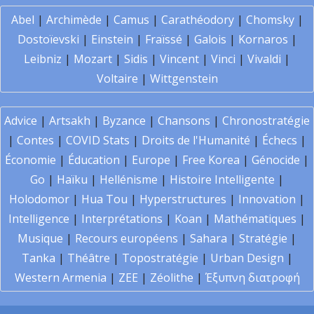
Abel
|
Archimède
|
Camus
|
Carathéodory
|
Chomsky
|
Dostoïevski
|
Einstein
|
Fraïssé
|
Galois
|
Kornaros
|
Leibniz
|
Mozart
|
Sidis
|
Vincent
|
Vinci
|
Vivaldi
|
Voltaire
|
Wittgenstein
Advice
|
Artsakh
|
Byzance
|
Chansons
|
Chronostratégie
|
Contes
|
COVID Stats
|
Droits de l'Humanité
|
Échecs
|
Économie
|
Éducation
|
Europe
|
Free Korea
|
Génocide
|
Go
|
Haïku
|
Hellénisme
|
Histoire Intelligente
|
Holodomor
|
Hua Tou
|
Hyperstructures
|
Innovation
|
Intelligence
|
Interprétations
|
Koan
|
Mathématiques
|
Musique
|
Recours européens
|
Sahara
|
Stratégie
|
Tanka
|
Théâtre
|
Topostratégie
|
Urban Design
|
Western Armenia
|
ZEE
|
Zéolithe
|
Έξυπνη διατροφή