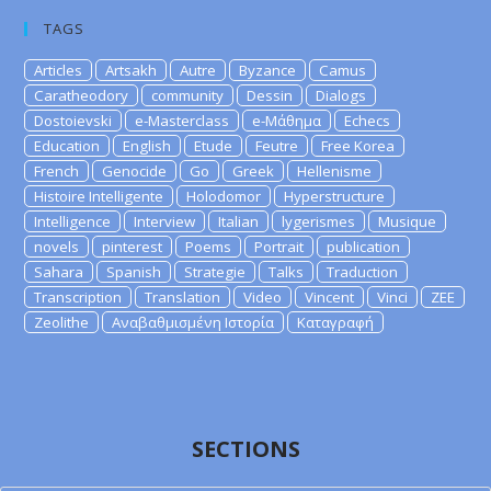
TAGS
Articles
Artsakh
Autre
Byzance
Camus
Caratheodory
community
Dessin
Dialogs
Dostoievski
e-Masterclass
e-Μάθημα
Echecs
Education
English
Etude
Feutre
Free Korea
French
Genocide
Go
Greek
Hellenisme
Histoire Intelligente
Holodomor
Hyperstructure
Intelligence
Interview
Italian
lygerismes
Musique
novels
pinterest
Poems
Portrait
publication
Sahara
Spanish
Strategie
Talks
Traduction
Transcription
Translation
Video
Vincent
Vinci
ZEE
Zeolithe
Αναβαθμισμένη Ιστορία
Καταγραφή
SECTIONS