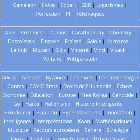
Caméléon
|
Ελλάς
|
Expert
|
GSR
|
Lygerismes
|
Perfection
|
PI
|
Télémaques
Abel
|
Archimède
|
Camus
|
Carathéodory
|
Chomsky
|
Dostoïevski
|
Einstein
|
Fraïssé
|
Galois
|
Kornaros
|
Leibniz
|
Mozart
|
Sidis
|
Vincent
|
Vinci
|
Vivaldi
|
Voltaire
|
Wittgenstein
Advice
|
Artsakh
|
Byzance
|
Chansons
|
Chronostratégie
|
Contes
|
COVID Stats
|
Droits de l'Humanité
|
Échecs
|
Économie
|
Éducation
|
Europe
|
Free Korea
|
Génocide
|
Go
|
Haïku
|
Hellénisme
|
Histoire Intelligente
|
Holodomor
|
Hua Tou
|
Hyperstructures
|
Innovation
|
Intelligence
|
Interprétations
|
Koan
|
Mathématiques
|
Musique
|
Recours européens
|
Sahara
|
Stratégie
|
Tanka
|
Théâtre
|
Topostratégie
|
Urban Design
|