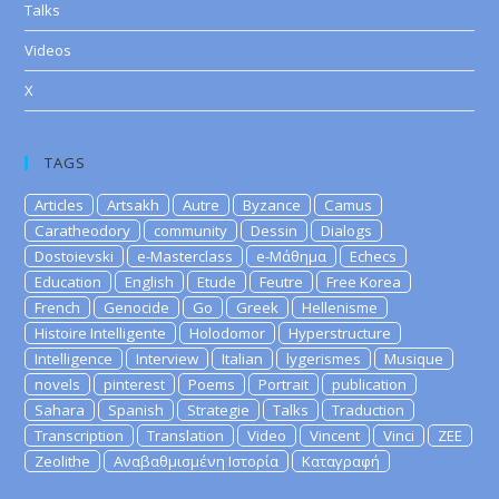
Talks
Videos
X
TAGS
Articles
Artsakh
Autre
Byzance
Camus
Caratheodory
community
Dessin
Dialogs
Dostoievski
e-Masterclass
e-Μάθημα
Echecs
Education
English
Etude
Feutre
Free Korea
French
Genocide
Go
Greek
Hellenisme
Histoire Intelligente
Holodomor
Hyperstructure
Intelligence
Interview
Italian
lygerismes
Musique
novels
pinterest
Poems
Portrait
publication
Sahara
Spanish
Strategie
Talks
Traduction
Transcription
Translation
Video
Vincent
Vinci
ZEE
Zeolithe
Αναβαθμισμένη Ιστορία
Καταγραφή