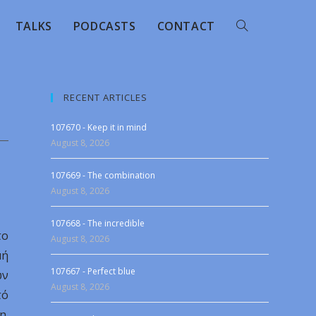
TALKS
PODCASTS
CONTACT
RECENT ARTICLES
107670 - Keep it in mind
August 8, 2026
107669 - The combination
August 8, 2026
107668 - The incredible
το
August 8, 2026
μή
107667 - Perfect blue
ων
August 8, 2026
τό
η.