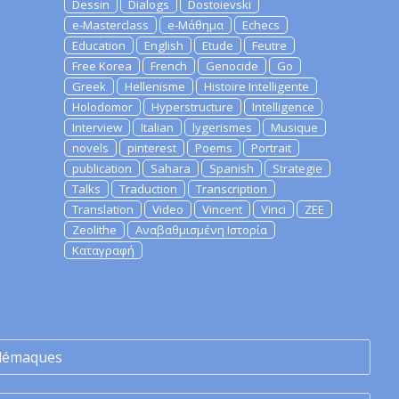
Dessin
Dialogs
Dostoievski
e-Masterclass
e-Μάθημα
Echecs
Education
English
Etude
Feutre
Free Korea
French
Genocide
Go
Greek
Hellenisme
Histoire Intelligente
Holodomor
Hyperstructure
Intelligence
Interview
Italian
lygerismes
Musique
novels
pinterest
Poems
Portrait
publication
Sahara
Spanish
Strategie
Talks
Traduction
Transcription
Translation
Video
Vincent
Vinci
ZEE
Zeolithe
Αναβαθμισμένη Ιστορία
Καταγραφή
lémaques