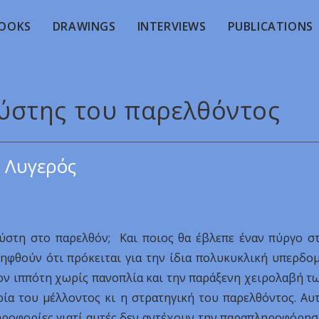
OOKS
DRAWINGS
INTERVIEWS
PUBLICATIONS
ξύστης του παρελθόντος
 Λυγερός
ύστη στο παρελθόν; Και ποιος θα έβλεπε έναν πύργο σ
ληφθούν ότι πρόκειται για την ίδια πολυκυκλική υπερδο
τον ιππότη χωρίς πανοπλία και την παράξενη χειρολαβή τ
ρία του μέλλοντος κι η στρατηγική του παρελθόντος. Αυ
ληροφορίες γιατί αυτές δεν αντέχουν την παραπληροφόρησ