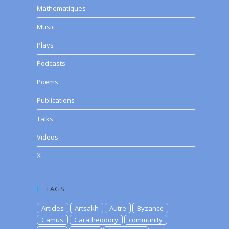
Mathematiques
Music
Plays
Podcasts
Poems
Publications
Talks
Videos
X
TAGS
Articles
Artsakh
Autre
Byzance
Camus
Caratheodory
community