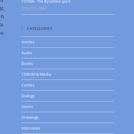
107666 - The Byzantine spirit
ης
August 8, 2026
 η
σι
CATEGORIES
ρο
Articles
Audio
Books
CDROM & Media
Contes
Dialogs
Divers
Drawings
Interviews