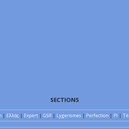
SECTIONS
n
|
Ελλάς
|
Expert
|
GSR
|
Lygerismes
|
Perfection
|
PI
|
Té