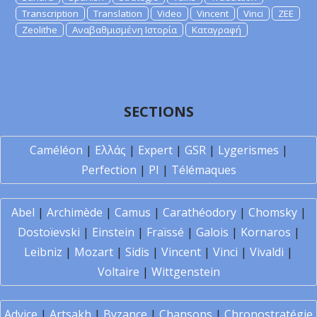
Transcription
Translation
Video
Vincent
Vinci
ZEE
Zeolithe
Αναβαθμισμένη Ιστορία
Καταγραφή
SECTIONS
Caméléon
|
Ελλάς
|
Expert
|
GSR
|
Lygerismes
|
Perfection
|
PI
|
Télémaques
Abel
|
Archimède
|
Camus
|
Carathéodory
|
Chomsky
|
Dostoïevski
|
Einstein
|
Fraïssé
|
Galois
|
Kornaros
|
Leibniz
|
Mozart
|
Sidis
|
Vincent
|
Vinci
|
Vivaldi
|
Voltaire
|
Wittgenstein
Advice
|
Artsakh
|
Byzance
|
Chansons
|
Chronostratégie