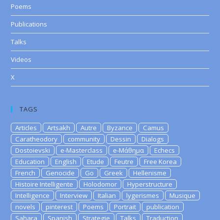
Poems
Publications
Talks
Videos
X
TAGS
Articles
Artsakh
Autre
Byzance
Camus
Caratheodory
community
Dessin
Dialogs
Dostoievski
e-Masterclass
e-Μάθημα
Echecs
Education
English
Etude
Feutre
Free Korea
French
Genocide
Go
Greek
Hellenisme
Histoire Intelligente
Holodomor
Hyperstructure
Intelligence
Interview
Italian
lygerismes
Musique
novels
pinterest
Poems
Portrait
publication
Sahara
Spanish
Strategie
Talks
Traduction