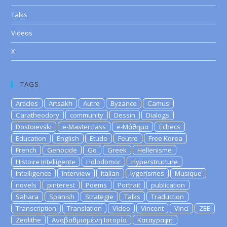
Talks
Videos
X
TAGS
Articles
Artsakh
Autre
Byzance
Camus
Caratheodory
community
Dessin
Dialogs
Dostoievski
e-Masterclass
e-Μάθημα
Echecs
Education
English
Etude
Feutre
Free Korea
French
Genocide
Go
Greek
Hellenisme
Histoire Intelligente
Holodomor
Hyperstructure
Intelligence
Interview
Italian
lygerismes
Musique
novels
pinterest
Poems
Portrait
publication
Sahara
Spanish
Strategie
Talks
Traduction
Transcription
Translation
Video
Vincent
Vinci
ZEE
Zeolithe
Αναβαθμισμένη Ιστορία
Καταγραφή