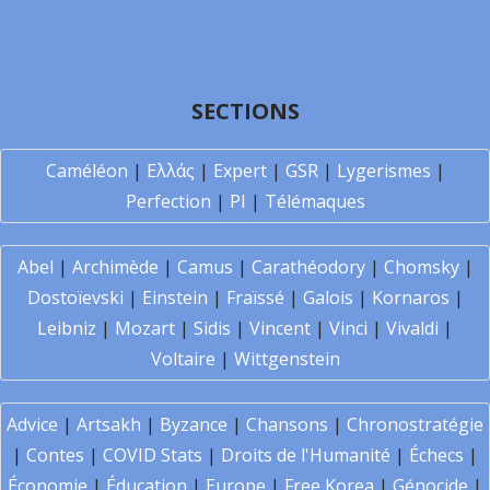
SECTIONS
Caméléon
|
Ελλάς
|
Expert
|
GSR
|
Lygerismes
|
Perfection
|
PI
|
Télémaques
Abel
|
Archimède
|
Camus
|
Carathéodory
|
Chomsky
|
Dostoïevski
|
Einstein
|
Fraïssé
|
Galois
|
Kornaros
|
Leibniz
|
Mozart
|
Sidis
|
Vincent
|
Vinci
|
Vivaldi
|
Voltaire
|
Wittgenstein
Advice
|
Artsakh
|
Byzance
|
Chansons
|
Chronostratégie
|
Contes
|
COVID Stats
|
Droits de l'Humanité
|
Échecs
|
Économie
|
Éducation
|
Europe
|
Free Korea
|
Génocide
|