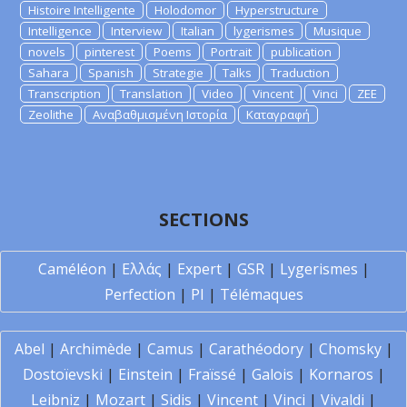
Histoire Intelligente
Holodomor
Hyperstructure
Intelligence
Interview
Italian
lygerismes
Musique
novels
pinterest
Poems
Portrait
publication
Sahara
Spanish
Strategie
Talks
Traduction
Transcription
Translation
Video
Vincent
Vinci
ZEE
Zeolithe
Αναβαθμισμένη Ιστορία
Καταγραφή
SECTIONS
Caméléon
|
Ελλάς
|
Expert
|
GSR
|
Lygerismes
|
Perfection
|
PI
|
Télémaques
Abel
|
Archimède
|
Camus
|
Carathéodory
|
Chomsky
|
Dostoïevski
|
Einstein
|
Fraïssé
|
Galois
|
Kornaros
|
Leibniz
|
Mozart
|
Sidis
|
Vincent
|
Vinci
|
Vivaldi
|