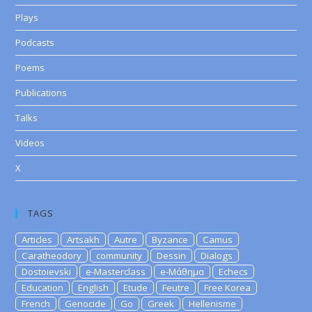
Plays
Podcasts
Poems
Publications
Talks
Videos
X
TAGS
Articles
Artsakh
Autre
Byzance
Camus
Caratheodory
community
Dessin
Dialogs
Dostoievski
e-Masterclass
e-Μάθημα
Echecs
Education
English
Etude
Feutre
Free Korea
French
Genocide
Go
Greek
Hellenisme