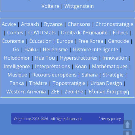
Voltaire
|
Wittgenstein
Advice
|
Artsakh
|
Byzance
|
Chansons
|
Chronostratégie
|
Contes
|
COVID Stats
|
Droits de l'Humanité
|
Échecs
|
Économie
|
Éducation
|
Europe
|
Free Korea
|
Génocide
|
Go
|
Haïku
|
Hellénisme
|
Histoire Intelligente
|
Holodomor
|
Hua Tou
|
Hyperstructures
|
Innovation
|
Intelligence
|
Interprétations
|
Koan
|
Mathématiques
|
Musique
|
Recours européens
|
Sahara
|
Stratégie
|
Tanka
|
Théâtre
|
Topostratégie
|
Urban Design
|
Western Armenia
|
ZEE
|
Zéolithe
|
Έξυπνη διατροφή
© Ignitions 2003-2026 - All Rights Reserved
Privacy policy