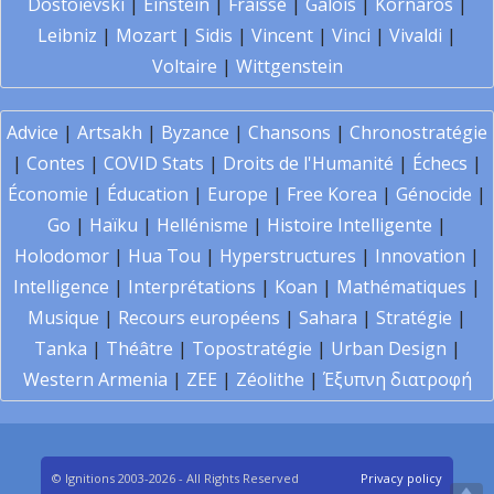
Dostoïevski
|
Einstein
|
Fraïssé
|
Galois
|
Kornaros
|
Leibniz
|
Mozart
|
Sidis
|
Vincent
|
Vinci
|
Vivaldi
|
Voltaire
|
Wittgenstein
Advice
|
Artsakh
|
Byzance
|
Chansons
|
Chronostratégie
|
Contes
|
COVID Stats
|
Droits de l'Humanité
|
Échecs
|
Économie
|
Éducation
|
Europe
|
Free Korea
|
Génocide
|
Go
|
Haïku
|
Hellénisme
|
Histoire Intelligente
|
Holodomor
|
Hua Tou
|
Hyperstructures
|
Innovation
|
Intelligence
|
Interprétations
|
Koan
|
Mathématiques
|
Musique
|
Recours européens
|
Sahara
|
Stratégie
|
Tanka
|
Théâtre
|
Topostratégie
|
Urban Design
|
Western Armenia
|
ZEE
|
Zéolithe
|
Έξυπνη διατροφή
© Ignitions 2003-2026 - All Rights Reserved
Privacy policy