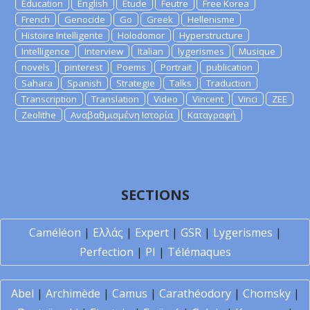
Education
English
Etude
Feutre
Free Korea
French
Genocide
Go
Greek
Hellenisme
Histoire Intelligente
Holodomor
Hyperstructure
Intelligence
Interview
Italian
lygerismes
Musique
novels
pinterest
Poems
Portrait
publication
Sahara
Spanish
Strategie
Talks
Traduction
Transcription
Translation
Video
Vincent
Vinci
ZEE
Zeolithe
Αναβαθμισμένη Ιστορία
Καταγραφή
SECTIONS
Caméléon
|
Ελλάς
|
Expert
|
GSR
|
Lygerismes
|
Perfection
|
PI
|
Télémaques
Abel
|
Archimède
|
Camus
|
Carathéodory
|
Chomsky
|