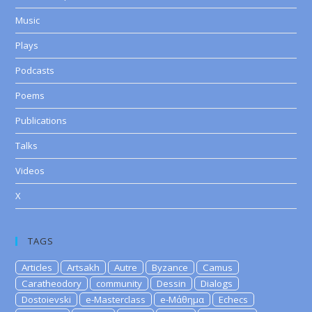
Music
Plays
Podcasts
Poems
Publications
Talks
Videos
X
TAGS
Articles
Artsakh
Autre
Byzance
Camus
Caratheodory
community
Dessin
Dialogs
Dostoievski
e-Masterclass
e-Μάθημα
Echecs