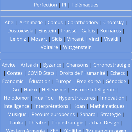
Perfection
|
PI
|
Télémaques
Abel
|
Archimède
|
Camus
|
Carathéodory
|
Chomsky
|
Dostoïevski
|
Einstein
|
Fraïssé
|
Galois
|
Kornaros
|
Leibniz
|
Mozart
|
Sidis
|
Vincent
|
Vinci
|
Vivaldi
|
Voltaire
|
Wittgenstein
Advice
|
Artsakh
|
Byzance
|
Chansons
|
Chronostratégie
|
Contes
|
COVID Stats
|
Droits de l'Humanité
|
Échecs
|
Économie
|
Éducation
|
Europe
|
Free Korea
|
Génocide
|
Go
|
Haïku
|
Hellénisme
|
Histoire Intelligente
|
Holodomor
|
Hua Tou
|
Hyperstructures
|
Innovation
|
Intelligence
|
Interprétations
|
Koan
|
Mathématiques
|
Musique
|
Recours européens
|
Sahara
|
Stratégie
|
Tanka
|
Théâtre
|
Topostratégie
|
Urban Design
|
Western Armenia
|
ZEE
|
Zéolithe
|
Έξυπνη διατροφή