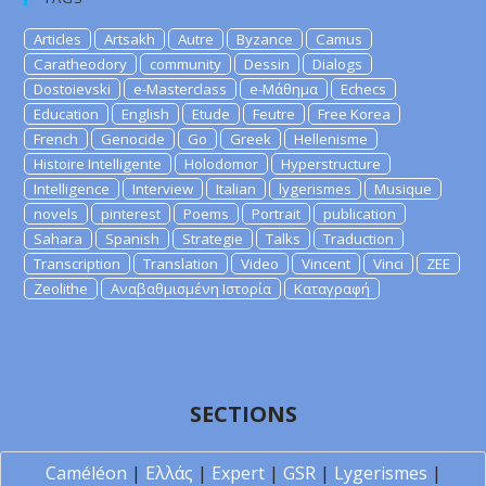
Articles
Artsakh
Autre
Byzance
Camus
Caratheodory
community
Dessin
Dialogs
Dostoievski
e-Masterclass
e-Μάθημα
Echecs
Education
English
Etude
Feutre
Free Korea
French
Genocide
Go
Greek
Hellenisme
Histoire Intelligente
Holodomor
Hyperstructure
Intelligence
Interview
Italian
lygerismes
Musique
novels
pinterest
Poems
Portrait
publication
Sahara
Spanish
Strategie
Talks
Traduction
Transcription
Translation
Video
Vincent
Vinci
ZEE
Zeolithe
Αναβαθμισμένη Ιστορία
Καταγραφή
SECTIONS
Caméléon
|
Ελλάς
|
Expert
|
GSR
|
Lygerismes
|