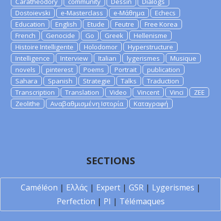
Caratheodory
community
Dessin
Dialogs
Dostoievski
e-Masterclass
e-Μάθημα
Echecs
Education
English
Etude
Feutre
Free Korea
French
Genocide
Go
Greek
Hellenisme
Histoire Intelligente
Holodomor
Hyperstructure
Intelligence
Interview
Italian
lygerismes
Musique
novels
pinterest
Poems
Portrait
publication
Sahara
Spanish
Strategie
Talks
Traduction
Transcription
Translation
Video
Vincent
Vinci
ZEE
Zeolithe
Αναβαθμισμένη Ιστορία
Καταγραφή
SECTIONS
Caméléon
|
Ελλάς
|
Expert
|
GSR
|
Lygerismes
|
Perfection
|
PI
|
Télémaques