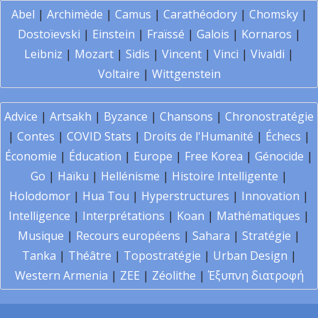
Abel
|
Archimède
|
Camus
|
Carathéodory
|
Chomsky
|
Dostoïevski
|
Einstein
|
Fraïssé
|
Galois
|
Kornaros
|
Leibniz
|
Mozart
|
Sidis
|
Vincent
|
Vinci
|
Vivaldi
|
Voltaire
|
Wittgenstein
Advice
|
Artsakh
|
Byzance
|
Chansons
|
Chronostratégie
|
Contes
|
COVID Stats
|
Droits de l'Humanité
|
Échecs
|
Économie
|
Éducation
|
Europe
|
Free Korea
|
Génocide
|
Go
|
Haïku
|
Hellénisme
|
Histoire Intelligente
|
Holodomor
|
Hua Tou
|
Hyperstructures
|
Innovation
|
Intelligence
|
Interprétations
|
Koan
|
Mathématiques
|
Musique
|
Recours européens
|
Sahara
|
Stratégie
|
Tanka
|
Théâtre
|
Topostratégie
|
Urban Design
|
Western Armenia
|
ZEE
|
Zéolithe
|
Έξυπνη διατροφή