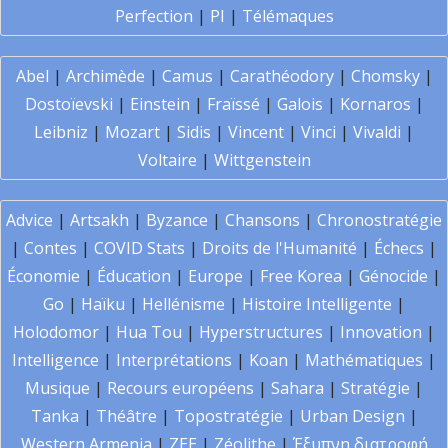
Perfection
|
PI
|
Télémaques
Abel
|
Archimède
|
Camus
|
Carathéodory
|
Chomsky
|
Dostoïevski
|
Einstein
|
Fraïssé
|
Galois
|
Kornaros
|
Leibniz
|
Mozart
|
Sidis
|
Vincent
|
Vinci
|
Vivaldi
|
Voltaire
|
Wittgenstein
Advice
|
Artsakh
|
Byzance
|
Chansons
|
Chronostratégie
|
Contes
|
COVID Stats
|
Droits de l'Humanité
|
Échecs
|
Économie
|
Éducation
|
Europe
|
Free Korea
|
Génocide
|
Go
|
Haïku
|
Hellénisme
|
Histoire Intelligente
|
Holodomor
|
Hua Tou
|
Hyperstructures
|
Innovation
|
Intelligence
|
Interprétations
|
Koan
|
Mathématiques
|
Musique
|
Recours européens
|
Sahara
|
Stratégie
|
Tanka
|
Théâtre
|
Topostratégie
|
Urban Design
|
Western Armenia
|
ZEE
|
Zéolithe
|
Έξυπνη διατροφή