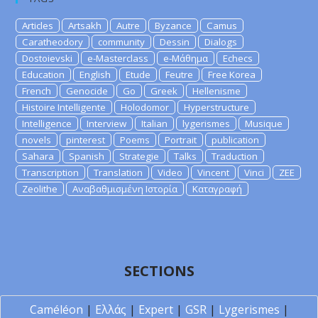
Articles
Artsakh
Autre
Byzance
Camus
Caratheodory
community
Dessin
Dialogs
Dostoievski
e-Masterclass
e-Μάθημα
Echecs
Education
English
Etude
Feutre
Free Korea
French
Genocide
Go
Greek
Hellenisme
Histoire Intelligente
Holodomor
Hyperstructure
Intelligence
Interview
Italian
lygerismes
Musique
novels
pinterest
Poems
Portrait
publication
Sahara
Spanish
Strategie
Talks
Traduction
Transcription
Translation
Video
Vincent
Vinci
ZEE
Zeolithe
Αναβαθμισμένη Ιστορία
Καταγραφή
SECTIONS
Caméléon
|
Ελλάς
|
Expert
|
GSR
|
Lygerismes
|