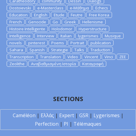
Caratheodory
community
Dessin
Dialogs
Dostoievski
e-Masterclass
e-Μάθημα
Echecs
Education
English
Etude
Feutre
Free Korea
French
Genocide
Go
Greek
Hellenisme
Histoire Intelligente
Holodomor
Hyperstructure
Intelligence
Interview
Italian
lygerismes
Musique
novels
pinterest
Poems
Portrait
publication
Sahara
Spanish
Strategie
Talks
Traduction
Transcription
Translation
Video
Vincent
Vinci
ZEE
Zeolithe
Αναβαθμισμένη Ιστορία
Καταγραφή
SECTIONS
Caméléon
|
Ελλάς
|
Expert
|
GSR
|
Lygerismes
|
Perfection
|
PI
|
Télémaques