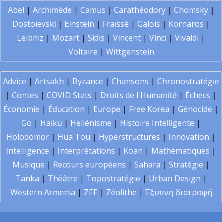
Abel
|
Archimède
|
Camus
|
Carathéodory
|
Chomsky
|
Dostoïevski
|
Einstein
|
Fraïssé
|
Galois
|
Kornaros
|
Leibniz
|
Mozart
|
Sidis
|
Vincent
|
Vinci
|
Vivaldi
|
Voltaire
|
Wittgenstein
Advice
|
Artsakh
|
Byzance
|
Chansons
|
Chronostratégie
|
Contes
|
COVID Stats
|
Droits de l'Humanité
|
Échecs
|
Économie
|
Éducation
|
Europe
|
Free Korea
|
Génocide
|
Go
|
Haïku
|
Hellénisme
|
Histoire Intelligente
|
Holodomor
|
Hua Tou
|
Hyperstructures
|
Innovation
|
Intelligence
|
Interprétations
|
Koan
|
Mathématiques
|
Musique
|
Recours européens
|
Sahara
|
Stratégie
|
Tanka
|
Théâtre
|
Topostratégie
|
Urban Design
|
Western Armenia
|
ZEE
|
Zéolithe
|
Έξυπνη διατροφή