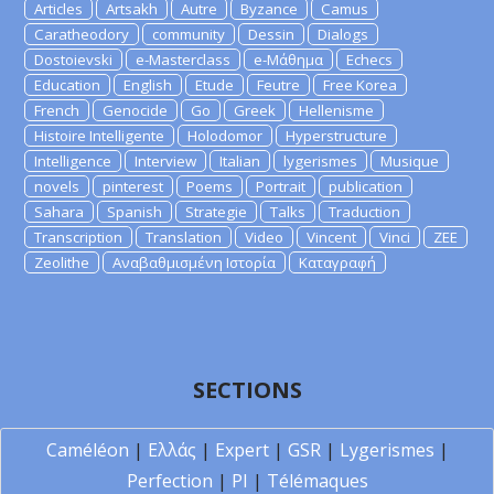
Articles
Artsakh
Autre
Byzance
Camus
Caratheodory
community
Dessin
Dialogs
Dostoievski
e-Masterclass
e-Μάθημα
Echecs
Education
English
Etude
Feutre
Free Korea
French
Genocide
Go
Greek
Hellenisme
Histoire Intelligente
Holodomor
Hyperstructure
Intelligence
Interview
Italian
lygerismes
Musique
novels
pinterest
Poems
Portrait
publication
Sahara
Spanish
Strategie
Talks
Traduction
Transcription
Translation
Video
Vincent
Vinci
ZEE
Zeolithe
Αναβαθμισμένη Ιστορία
Καταγραφή
SECTIONS
Caméléon
|
Ελλάς
|
Expert
|
GSR
|
Lygerismes
|
Perfection
|
PI
|
Télémaques