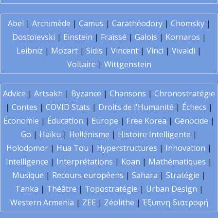
Abel
|
Archimède
|
Camus
|
Carathéodory
|
Chomsky
|
Dostoïevski
|
Einstein
|
Fraïssé
|
Galois
|
Kornaros
|
Leibniz
|
Mozart
|
Sidis
|
Vincent
|
Vinci
|
Vivaldi
|
Voltaire
|
Wittgenstein
Advice
|
Artsakh
|
Byzance
|
Chansons
|
Chronostratégie
|
Contes
|
COVID Stats
|
Droits de l'Humanité
|
Échecs
|
Économie
|
Éducation
|
Europe
|
Free Korea
|
Génocide
|
Go
|
Haïku
|
Hellénisme
|
Histoire Intelligente
|
Holodomor
|
Hua Tou
|
Hyperstructures
|
Innovation
|
Intelligence
|
Interprétations
|
Koan
|
Mathématiques
|
Musique
|
Recours européens
|
Sahara
|
Stratégie
|
Tanka
|
Théâtre
|
Topostratégie
|
Urban Design
|
Western Armenia
|
ZEE
|
Zéolithe
|
Έξυπνη διατροφή