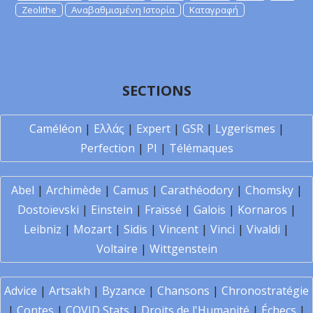
Zeolithe
Αναβαθμισμένη Ιστορία
Καταγραφή
SECTIONS
Caméléon
|
Ελλάς
|
Expert
|
GSR
|
Lygerismes
|
Perfection
|
PI
|
Télémaques
Abel
|
Archimède
|
Camus
|
Carathéodory
|
Chomsky
|
Dostoïevski
|
Einstein
|
Fraïssé
|
Galois
|
Kornaros
|
Leibniz
|
Mozart
|
Sidis
|
Vincent
|
Vinci
|
Vivaldi
|
Voltaire
|
Wittgenstein
Advice
|
Artsakh
|
Byzance
|
Chansons
|
Chronostratégie
|
Contes
|
COVID Stats
|
Droits de l'Humanité
|
Échecs
|