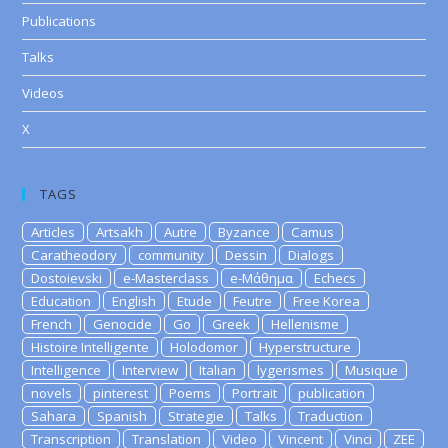
Publications
Talks
Videos
X
TAGS
Articles
Artsakh
Autre
Byzance
Camus
Caratheodory
community
Dessin
Dialogs
Dostoievski
e-Masterclass
e-Μάθημα
Echecs
Education
English
Etude
Feutre
Free Korea
French
Genocide
Go
Greek
Hellenisme
Histoire Intelligente
Holodomor
Hyperstructure
Intelligence
Interview
Italian
lygerismes
Musique
novels
pinterest
Poems
Portrait
publication
Sahara
Spanish
Strategie
Talks
Traduction
Transcription
Translation
Video
Vincent
Vinci
ZEE