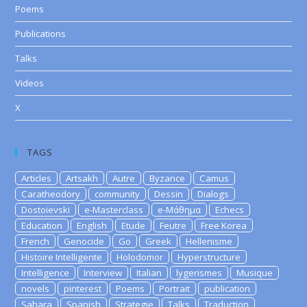
Poems
Publications
Talks
Videos
X
TAGS
Articles
Artsakh
Autre
Byzance
Camus
Caratheodory
community
Dessin
Dialogs
Dostoievski
e-Masterclass
e-Μάθημα
Echecs
Education
English
Etude
Feutre
Free Korea
French
Genocide
Go
Greek
Hellenisme
Histoire Intelligente
Holodomor
Hyperstructure
Intelligence
Interview
Italian
lygerismes
Musique
novels
pinterest
Poems
Portrait
publication
Sahara
Spanish
Strategie
Talks
Traduction