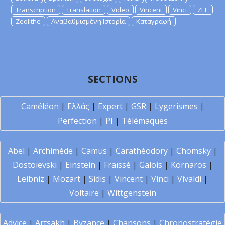
Transcription
Translation
Video
Vincent
Vinci
ZEE
Zeolithe
Αναβαθμισμένη Ιστορία
Καταγραφή
SECTIONS
Caméléon
|
Ελλάς
|
Expert
|
GSR
|
Lygerismes
|
Perfection
|
PI
|
Télémaques
Abel
|
Archimède
|
Camus
|
Carathéodory
|
Chomsky
|
Dostoïevski
|
Einstein
|
Fraïssé
|
Galois
|
Kornaros
|
Leibniz
|
Mozart
|
Sidis
|
Vincent
|
Vinci
|
Vivaldi
|
Voltaire
|
Wittgenstein
Advice
|
Artsakh
|
Byzance
|
Chansons
|
Chronostratégie