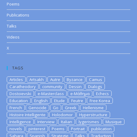
Poems
Publications
Talks
Videos
X
TAGS
Articles
Artsakh
Autre
Byzance
Camus
Caratheodory
community
Dessin
Dialogs
Dostoievski
e-Masterclass
e-Μάθημα
Echecs
Education
English
Etude
Feutre
Free Korea
French
Genocide
Go
Greek
Hellenisme
Histoire Intelligente
Holodomor
Hyperstructure
Intelligence
Interview
Italian
lygerismes
Musique
novels
pinterest
Poems
Portrait
publication
Sahara
Spanish
Strategie
Talks
Traduction