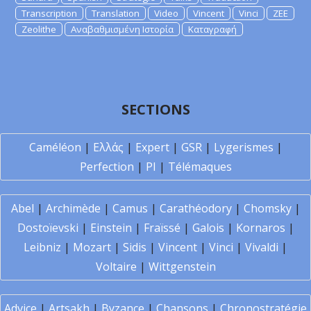
Transcription
Translation
Video
Vincent
Vinci
ZEE
Zeolithe
Αναβαθμισμένη Ιστορία
Καταγραφή
SECTIONS
Caméléon
|
Ελλάς
|
Expert
|
GSR
|
Lygerismes
|
Perfection
|
PI
|
Télémaques
Abel
|
Archimède
|
Camus
|
Carathéodory
|
Chomsky
|
Dostoïevski
|
Einstein
|
Fraïssé
|
Galois
|
Kornaros
|
Leibniz
|
Mozart
|
Sidis
|
Vincent
|
Vinci
|
Vivaldi
|
Voltaire
|
Wittgenstein
Advice
|
Artsakh
|
Byzance
|
Chansons
|
Chronostratégie