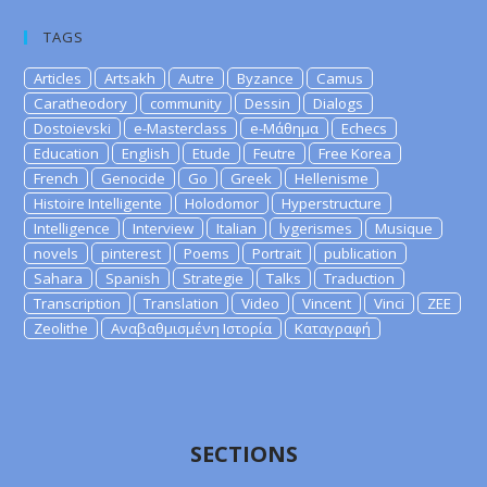
TAGS
Articles
Artsakh
Autre
Byzance
Camus
Caratheodory
community
Dessin
Dialogs
Dostoievski
e-Masterclass
e-Μάθημα
Echecs
Education
English
Etude
Feutre
Free Korea
French
Genocide
Go
Greek
Hellenisme
Histoire Intelligente
Holodomor
Hyperstructure
Intelligence
Interview
Italian
lygerismes
Musique
novels
pinterest
Poems
Portrait
publication
Sahara
Spanish
Strategie
Talks
Traduction
Transcription
Translation
Video
Vincent
Vinci
ZEE
Zeolithe
Αναβαθμισμένη Ιστορία
Καταγραφή
SECTIONS