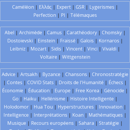
Caméléon
|
Ελλάς
|
Expert
|
GSR
|
Lygerismes
|
Perfection
|
PI
|
Télémaques
Abel
|
Archimède
|
Camus
|
Carathéodory
|
Chomsky
|
Dostoïevski
|
Einstein
|
Fraïssé
|
Galois
|
Kornaros
|
Leibniz
|
Mozart
|
Sidis
|
Vincent
|
Vinci
|
Vivaldi
|
Voltaire
|
Wittgenstein
Advice
|
Artsakh
|
Byzance
|
Chansons
|
Chronostratégie
|
Contes
|
COVID Stats
|
Droits de l'Humanité
|
Échecs
|
Économie
|
Éducation
|
Europe
|
Free Korea
|
Génocide
|
Go
|
Haïku
|
Hellénisme
|
Histoire Intelligente
|
Holodomor
|
Hua Tou
|
Hyperstructures
|
Innovation
|
Intelligence
|
Interprétations
|
Koan
|
Mathématiques
|
Musique
|
Recours européens
|
Sahara
|
Stratégie
|