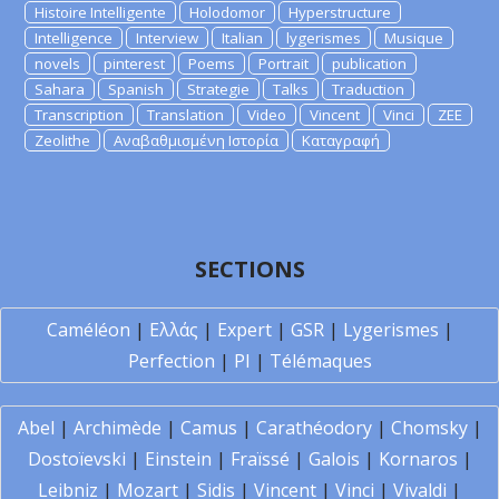
Histoire Intelligente
Holodomor
Hyperstructure
Intelligence
Interview
Italian
lygerismes
Musique
novels
pinterest
Poems
Portrait
publication
Sahara
Spanish
Strategie
Talks
Traduction
Transcription
Translation
Video
Vincent
Vinci
ZEE
Zeolithe
Αναβαθμισμένη Ιστορία
Καταγραφή
SECTIONS
Caméléon
|
Ελλάς
|
Expert
|
GSR
|
Lygerismes
|
Perfection
|
PI
|
Télémaques
Abel
|
Archimède
|
Camus
|
Carathéodory
|
Chomsky
|
Dostoïevski
|
Einstein
|
Fraïssé
|
Galois
|
Kornaros
|
Leibniz
|
Mozart
|
Sidis
|
Vincent
|
Vinci
|
Vivaldi
|