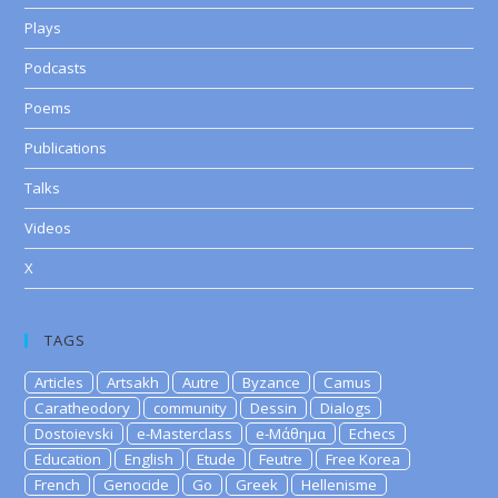
Plays
Podcasts
Poems
Publications
Talks
Videos
X
TAGS
Articles
Artsakh
Autre
Byzance
Camus
Caratheodory
community
Dessin
Dialogs
Dostoievski
e-Masterclass
e-Μάθημα
Echecs
Education
English
Etude
Feutre
Free Korea
French
Genocide
Go
Greek
Hellenisme