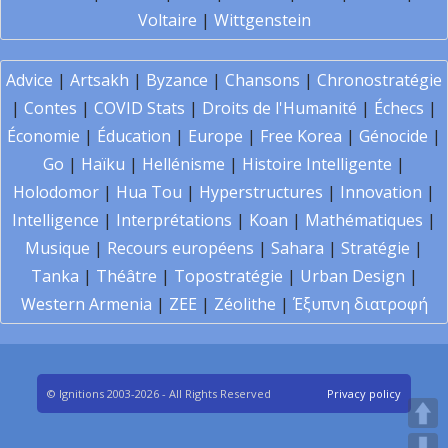
Voltaire
|
Wittgenstein
Advice
|
Artsakh
|
Byzance
|
Chansons
|
Chronostratégie
|
Contes
|
COVID Stats
|
Droits de l'Humanité
|
Échecs
|
Économie
|
Éducation
|
Europe
|
Free Korea
|
Génocide
|
Go
|
Haïku
|
Hellénisme
|
Histoire Intelligente
|
Holodomor
|
Hua Tou
|
Hyperstructures
|
Innovation
|
Intelligence
|
Interprétations
|
Koan
|
Mathématiques
|
Musique
|
Recours européens
|
Sahara
|
Stratégie
|
Tanka
|
Théâtre
|
Topostratégie
|
Urban Design
|
Western Armenia
|
ZEE
|
Zéolithe
|
Έξυπνη διατροφή
© Ignitions 2003-2026 - All Rights Reserved
Privacy policy