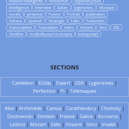
Histoire Intelligente
Holodomor
Hyperstructure
Intelligence
Interview
Italian
lygerismes
Musique
novels
pinterest
Poems
Portrait
publication
Sahara
Spanish
Strategie
Talks
Traduction
Transcription
Translation
Video
Vincent
Vinci
ZEE
Zeolithe
Αναβαθμισμένη Ιστορία
Καταγραφή
SECTIONS
Caméléon
|
Ελλάς
|
Expert
|
GSR
|
Lygerismes
|
Perfection
|
PI
|
Télémaques
Abel
|
Archimède
|
Camus
|
Carathéodory
|
Chomsky
|
Dostoïevski
|
Einstein
|
Fraïssé
|
Galois
|
Kornaros
|
Leibniz
|
Mozart
|
Sidis
|
Vincent
|
Vinci
|
Vivaldi
|