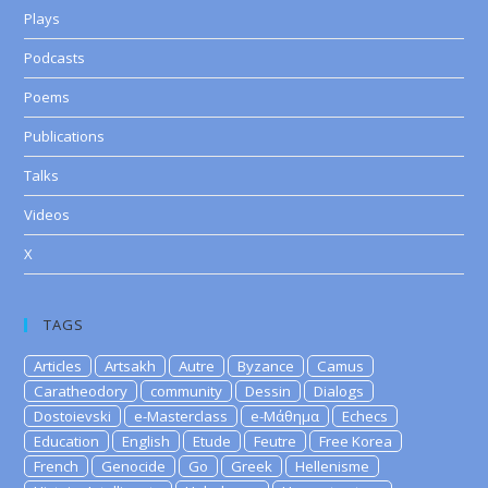
Plays
Podcasts
Poems
Publications
Talks
Videos
X
TAGS
Articles
Artsakh
Autre
Byzance
Camus
Caratheodory
community
Dessin
Dialogs
Dostoievski
e-Masterclass
e-Μάθημα
Echecs
Education
English
Etude
Feutre
Free Korea
French
Genocide
Go
Greek
Hellenisme