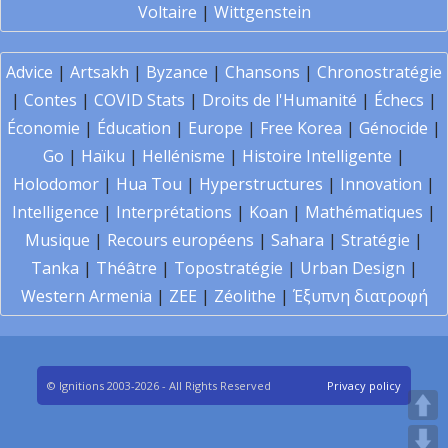
Voltaire
|
Wittgenstein
Advice
|
Artsakh
|
Byzance
|
Chansons
|
Chronostratégie
|
Contes
|
COVID Stats
|
Droits de l'Humanité
|
Échecs
|
Économie
|
Éducation
|
Europe
|
Free Korea
|
Génocide
|
Go
|
Haïku
|
Hellénisme
|
Histoire Intelligente
|
Holodomor
|
Hua Tou
|
Hyperstructures
|
Innovation
|
Intelligence
|
Interprétations
|
Koan
|
Mathématiques
|
Musique
|
Recours européens
|
Sahara
|
Stratégie
|
Tanka
|
Théâtre
|
Topostratégie
|
Urban Design
|
Western Armenia
|
ZEE
|
Zéolithe
|
Έξυπνη διατροφή
© Ignitions 2003-2026 - All Rights Reserved
Privacy policy