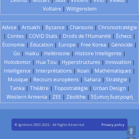
Leibniz
|
Mozart
|
Sidis
|
Vincent
|
Vinci
|
Vivaldi
|
Voltaire
|
Wittgenstein
Advice
|
Artsakh
|
Byzance
|
Chansons
|
Chronostratégie
|
Contes
|
COVID Stats
|
Droits de l'Humanité
|
Échecs
|
Économie
|
Éducation
|
Europe
|
Free Korea
|
Génocide
|
Go
|
Haïku
|
Hellénisme
|
Histoire Intelligente
|
Holodomor
|
Hua Tou
|
Hyperstructures
|
Innovation
|
Intelligence
|
Interprétations
|
Koan
|
Mathématiques
|
Musique
|
Recours européens
|
Sahara
|
Stratégie
|
Tanka
|
Théâtre
|
Topostratégie
|
Urban Design
|
Western Armenia
|
ZEE
|
Zéolithe
|
Έξυπνη διατροφή
© Ignitions 2003-2026 - All Rights Reserved
Privacy policy