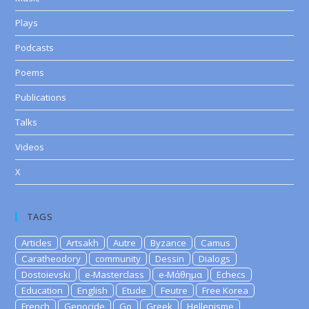
Plays
Podcasts
Poems
Publications
Talks
Videos
X
TAGS
Articles
Artsakh
Autre
Byzance
Camus
Caratheodory
community
Dessin
Dialogs
Dostoievski
e-Masterclass
e-Μάθημα
Echecs
Education
English
Etude
Feutre
Free Korea
French
Genocide
Go
Greek
Hellenisme