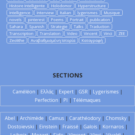
Histoire Intelligente
Holodomor
Hyperstructure
Intelligence
Interview
Italian
lygerismes
Musique
novels
pinterest
Poems
Portrait
publication
Sahara
Spanish
Strategie
Talks
Traduction
Transcription
Translation
Video
Vincent
Vinci
ZEE
Zeolithe
Αναβαθμισμένη Ιστορία
Καταγραφή
SECTIONS
Caméléon
|
Ελλάς
|
Expert
|
GSR
|
Lygerismes
|
Perfection
|
PI
|
Télémaques
Abel
|
Archimède
|
Camus
|
Carathéodory
|
Chomsky
|
Dostoïevski
|
Einstein
|
Fraïssé
|
Galois
|
Kornaros
|