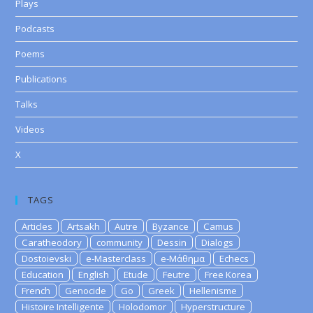
Plays
Podcasts
Poems
Publications
Talks
Videos
X
TAGS
Articles
Artsakh
Autre
Byzance
Camus
Caratheodory
community
Dessin
Dialogs
Dostoievski
e-Masterclass
e-Μάθημα
Echecs
Education
English
Etude
Feutre
Free Korea
French
Genocide
Go
Greek
Hellenisme
Histoire Intelligente
Holodomor
Hyperstructure