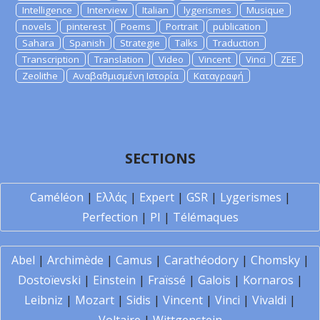
Intelligence
Interview
Italian
lygerismes
Musique
novels
pinterest
Poems
Portrait
publication
Sahara
Spanish
Strategie
Talks
Traduction
Transcription
Translation
Video
Vincent
Vinci
ZEE
Zeolithe
Αναβαθμισμένη Ιστορία
Καταγραφή
SECTIONS
Caméléon
|
Ελλάς
|
Expert
|
GSR
|
Lygerismes
|
Perfection
|
PI
|
Télémaques
Abel
|
Archimède
|
Camus
|
Carathéodory
|
Chomsky
|
Dostoïevski
|
Einstein
|
Fraïssé
|
Galois
|
Kornaros
|
Leibniz
|
Mozart
|
Sidis
|
Vincent
|
Vinci
|
Vivaldi
|