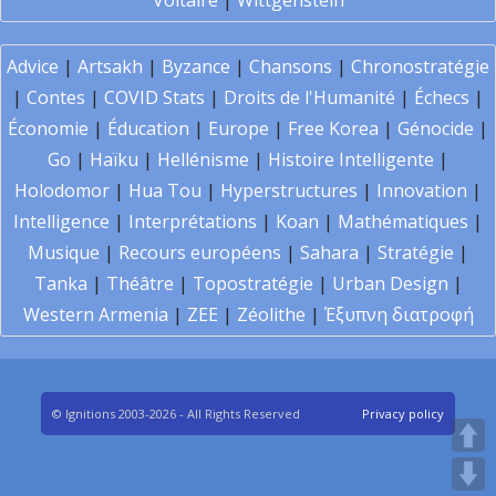
Voltaire
|
Wittgenstein
Advice
|
Artsakh
|
Byzance
|
Chansons
|
Chronostratégie
|
Contes
|
COVID Stats
|
Droits de l'Humanité
|
Échecs
|
Économie
|
Éducation
|
Europe
|
Free Korea
|
Génocide
|
Go
|
Haïku
|
Hellénisme
|
Histoire Intelligente
|
Holodomor
|
Hua Tou
|
Hyperstructures
|
Innovation
|
Intelligence
|
Interprétations
|
Koan
|
Mathématiques
|
Musique
|
Recours européens
|
Sahara
|
Stratégie
|
Tanka
|
Théâtre
|
Topostratégie
|
Urban Design
|
Western Armenia
|
ZEE
|
Zéolithe
|
Έξυπνη διατροφή
© Ignitions 2003-2026 - All Rights Reserved
Privacy policy