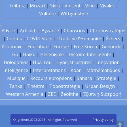
Leibniz
|
Mozart
|
Sidis
|
Vincent
|
Vinci
|
Vivaldi
|
Voltaire
|
Wittgenstein
Advice
|
Artsakh
|
Byzance
|
Chansons
|
Chronostratégie
|
Contes
|
COVID Stats
|
Droits de l'Humanité
|
Échecs
|
Économie
|
Éducation
|
Europe
|
Free Korea
|
Génocide
|
Go
|
Haïku
|
Hellénisme
|
Histoire Intelligente
|
Holodomor
|
Hua Tou
|
Hyperstructures
|
Innovation
|
Intelligence
|
Interprétations
|
Koan
|
Mathématiques
|
Musique
|
Recours européens
|
Sahara
|
Stratégie
|
Tanka
|
Théâtre
|
Topostratégie
|
Urban Design
|
Western Armenia
|
ZEE
|
Zéolithe
|
Έξυπνη διατροφή
© Ignitions 2003-2026 - All Rights Reserved
Privacy policy