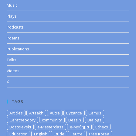
Music
Plays
Podcasts
Poems
Publications
Talks
Videos
X
TAGS
Articles
Artsakh
Autre
Byzance
Camus
Caratheodory
community
Dessin
Dialogs
Dostoievski
e-Masterclass
e-Μάθημα
Echecs
Education
English
Etude
Feutre
Free Korea