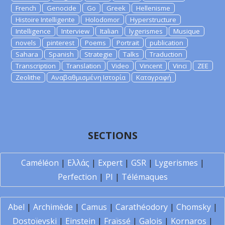
French
Genocide
Go
Greek
Hellenisme
Histoire Intelligente
Holodomor
Hyperstructure
Intelligence
Interview
Italian
lygerismes
Musique
novels
pinterest
Poems
Portrait
publication
Sahara
Spanish
Strategie
Talks
Traduction
Transcription
Translation
Video
Vincent
Vinci
ZEE
Zeolithe
Αναβαθμισμένη Ιστορία
Καταγραφή
SECTIONS
Caméléon
|
Ελλάς
|
Expert
|
GSR
|
Lygerismes
|
Perfection
|
PI
|
Télémaques
Abel
|
Archimède
|
Camus
|
Carathéodory
|
Chomsky
|
Dostoïevski
|
Einstein
|
Fraïssé
|
Galois
|
Kornaros
|