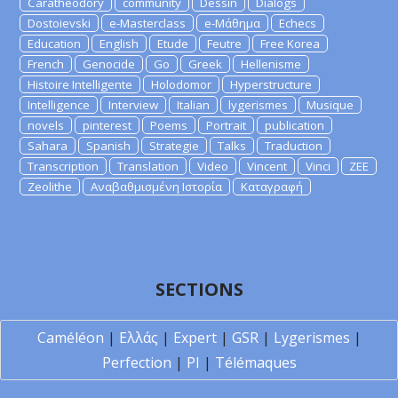
Caratheodory
community
Dessin
Dialogs
Dostoievski
e-Masterclass
e-Μάθημα
Echecs
Education
English
Etude
Feutre
Free Korea
French
Genocide
Go
Greek
Hellenisme
Histoire Intelligente
Holodomor
Hyperstructure
Intelligence
Interview
Italian
lygerismes
Musique
novels
pinterest
Poems
Portrait
publication
Sahara
Spanish
Strategie
Talks
Traduction
Transcription
Translation
Video
Vincent
Vinci
ZEE
Zeolithe
Αναβαθμισμένη Ιστορία
Καταγραφή
SECTIONS
Caméléon
|
Ελλάς
|
Expert
|
GSR
|
Lygerismes
|
Perfection
|
PI
|
Télémaques