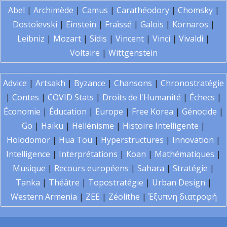
Abel
|
Archimède
|
Camus
|
Carathéodory
|
Chomsky
|
Dostoïevski
|
Einstein
|
Fraïssé
|
Galois
|
Kornaros
|
Leibniz
|
Mozart
|
Sidis
|
Vincent
|
Vinci
|
Vivaldi
|
Voltaire
|
Wittgenstein
Advice
|
Artsakh
|
Byzance
|
Chansons
|
Chronostratégie
|
Contes
|
COVID Stats
|
Droits de l'Humanité
|
Échecs
|
Économie
|
Éducation
|
Europe
|
Free Korea
|
Génocide
|
Go
|
Haïku
|
Hellénisme
|
Histoire Intelligente
|
Holodomor
|
Hua Tou
|
Hyperstructures
|
Innovation
|
Intelligence
|
Interprétations
|
Koan
|
Mathématiques
|
Musique
|
Recours européens
|
Sahara
|
Stratégie
|
Tanka
|
Théâtre
|
Topostratégie
|
Urban Design
|
Western Armenia
|
ZEE
|
Zéolithe
|
Έξυπνη διατροφή