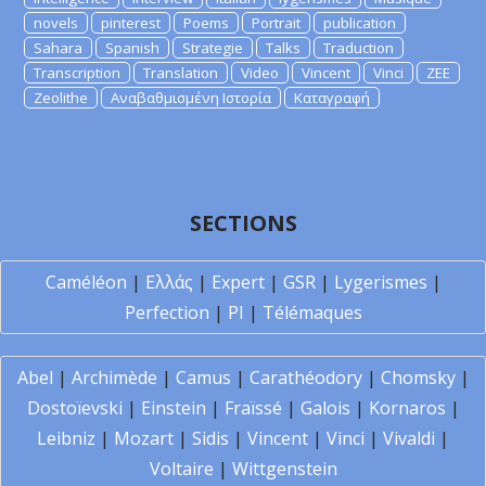
novels
pinterest
Poems
Portrait
publication
Sahara
Spanish
Strategie
Talks
Traduction
Transcription
Translation
Video
Vincent
Vinci
ZEE
Zeolithe
Αναβαθμισμένη Ιστορία
Καταγραφή
SECTIONS
Caméléon
|
Ελλάς
|
Expert
|
GSR
|
Lygerismes
|
Perfection
|
PI
|
Télémaques
Abel
|
Archimède
|
Camus
|
Carathéodory
|
Chomsky
|
Dostoïevski
|
Einstein
|
Fraïssé
|
Galois
|
Kornaros
|
Leibniz
|
Mozart
|
Sidis
|
Vincent
|
Vinci
|
Vivaldi
|
Voltaire
|
Wittgenstein