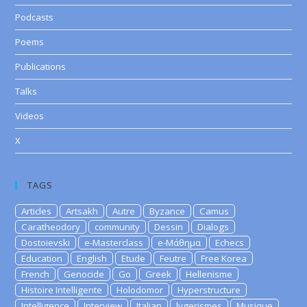
Podcasts
Poems
Publications
Talks
Videos
X
TAGS
Articles
Artsakh
Autre
Byzance
Camus
Caratheodory
community
Dessin
Dialogs
Dostoievski
e-Masterclass
e-Μάθημα
Echecs
Education
English
Etude
Feutre
Free Korea
French
Genocide
Go
Greek
Hellenisme
Histoire Intelligente
Holodomor
Hyperstructure
Intelligence
Interview
Italian
lygerismes
Musique