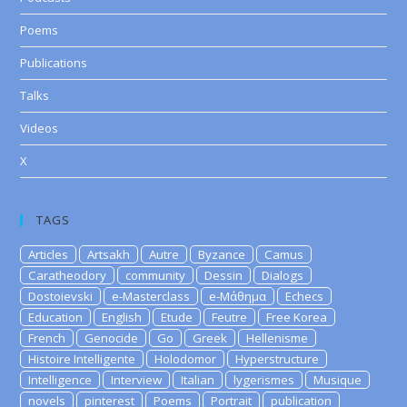
Poems
Publications
Talks
Videos
X
TAGS
Articles
Artsakh
Autre
Byzance
Camus
Caratheodory
community
Dessin
Dialogs
Dostoievski
e-Masterclass
e-Μάθημα
Echecs
Education
English
Etude
Feutre
Free Korea
French
Genocide
Go
Greek
Hellenisme
Histoire Intelligente
Holodomor
Hyperstructure
Intelligence
Interview
Italian
lygerismes
Musique
novels
pinterest
Poems
Portrait
publication