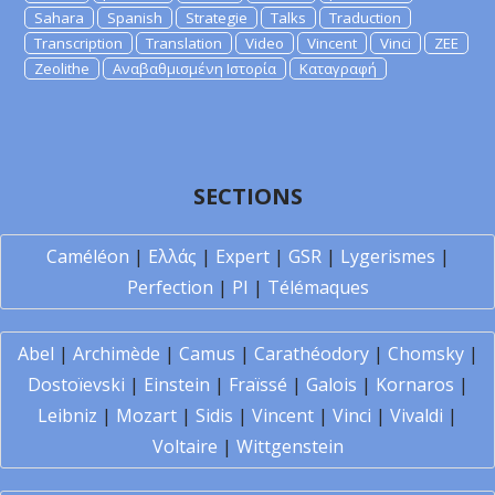
Sahara
Spanish
Strategie
Talks
Traduction
Transcription
Translation
Video
Vincent
Vinci
ZEE
Zeolithe
Αναβαθμισμένη Ιστορία
Καταγραφή
SECTIONS
Caméléon
|
Ελλάς
|
Expert
|
GSR
|
Lygerismes
|
Perfection
|
PI
|
Télémaques
Abel
|
Archimède
|
Camus
|
Carathéodory
|
Chomsky
|
Dostoïevski
|
Einstein
|
Fraïssé
|
Galois
|
Kornaros
|
Leibniz
|
Mozart
|
Sidis
|
Vincent
|
Vinci
|
Vivaldi
|
Voltaire
|
Wittgenstein