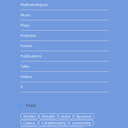
Mathematiques
Music
Plays
Podcasts
Poems
Publications
Talks
Videos
X
TAGS
Articles
Artsakh
Autre
Byzance
Camus
Caratheodory
community