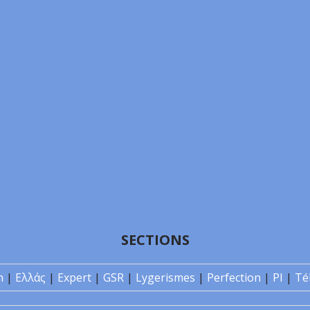
SECTIONS
n
|
Ελλάς
|
Expert
|
GSR
|
Lygerismes
|
Perfection
|
PI
|
Té