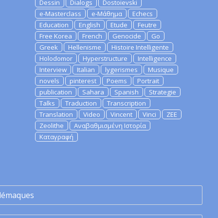
Dessin
Dialogs
Dostoievski
e-Masterclass
e-Μάθημα
Echecs
Education
English
Etude
Feutre
Free Korea
French
Genocide
Go
Greek
Hellenisme
Histoire Intelligente
Holodomor
Hyperstructure
Intelligence
Interview
Italian
lygerismes
Musique
novels
pinterest
Poems
Portrait
publication
Sahara
Spanish
Strategie
Talks
Traduction
Transcription
Translation
Video
Vincent
Vinci
ZEE
Zeolithe
Αναβαθμισμένη Ιστορία
Καταγραφή
lémaques