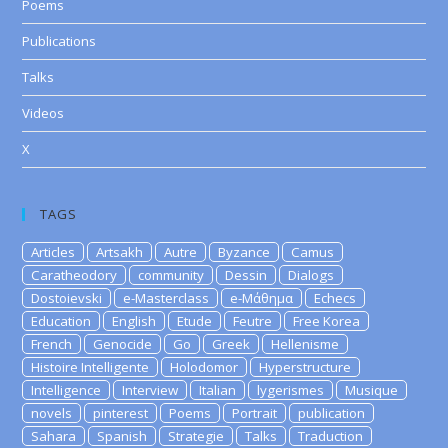
Poems
Publications
Talks
Videos
X
TAGS
Articles
Artsakh
Autre
Byzance
Camus
Caratheodory
community
Dessin
Dialogs
Dostoievski
e-Masterclass
e-Μάθημα
Echecs
Education
English
Etude
Feutre
Free Korea
French
Genocide
Go
Greek
Hellenisme
Histoire Intelligente
Holodomor
Hyperstructure
Intelligence
Interview
Italian
lygerismes
Musique
novels
pinterest
Poems
Portrait
publication
Sahara
Spanish
Strategie
Talks
Traduction