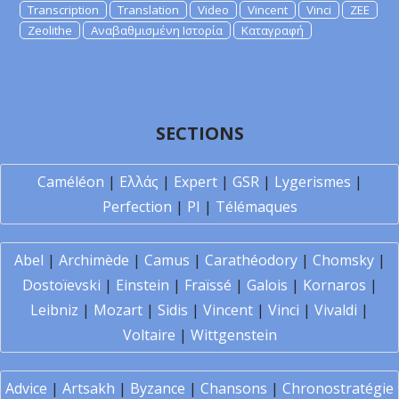
Transcription
Translation
Video
Vincent
Vinci
ZEE
Zeolithe
Αναβαθμισμένη Ιστορία
Καταγραφή
SECTIONS
Caméléon
|
Ελλάς
|
Expert
|
GSR
|
Lygerismes
|
Perfection
|
PI
|
Télémaques
Abel
|
Archimède
|
Camus
|
Carathéodory
|
Chomsky
|
Dostoïevski
|
Einstein
|
Fraïssé
|
Galois
|
Kornaros
|
Leibniz
|
Mozart
|
Sidis
|
Vincent
|
Vinci
|
Vivaldi
|
Voltaire
|
Wittgenstein
Advice
|
Artsakh
|
Byzance
|
Chansons
|
Chronostratégie