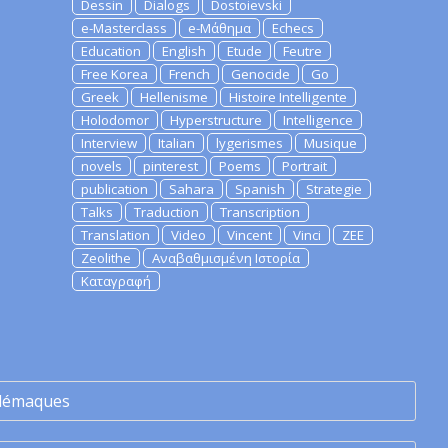
Dessin
Dialogs
Dostoievski
e-Masterclass
e-Μάθημα
Echecs
Education
English
Etude
Feutre
Free Korea
French
Genocide
Go
Greek
Hellenisme
Histoire Intelligente
Holodomor
Hyperstructure
Intelligence
Interview
Italian
lygerismes
Musique
novels
pinterest
Poems
Portrait
publication
Sahara
Spanish
Strategie
Talks
Traduction
Transcription
Translation
Video
Vincent
Vinci
ZEE
Zeolithe
Αναβαθμισμένη Ιστορία
Καταγραφή
lémaques