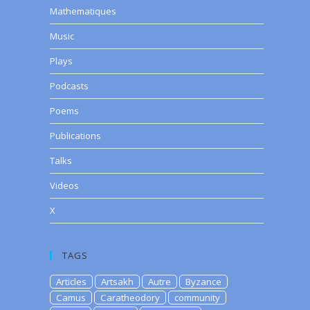
Mathematiques
Music
Plays
Podcasts
Poems
Publications
Talks
Videos
X
TAGS
Articles
Artsakh
Autre
Byzance
Camus
Caratheodory
community