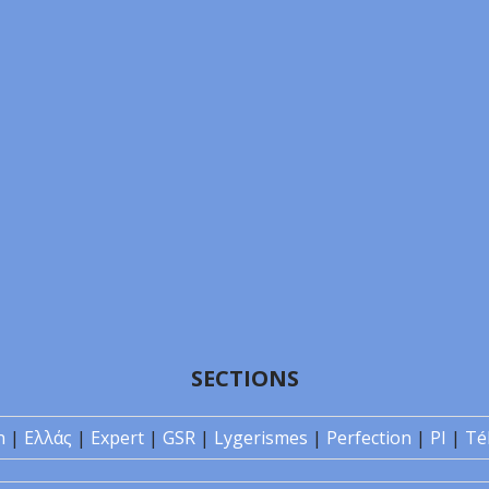
SECTIONS
n
|
Ελλάς
|
Expert
|
GSR
|
Lygerismes
|
Perfection
|
PI
|
Té